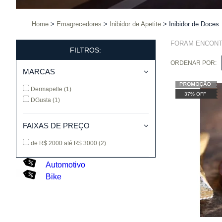
Home
Emagrecedores
Inibidor de Apetite
Inibidor de Doces
FORAM ENCON
FILTROS:
ORDENAR POR:
MARCAS
Dermapelle
(1)
37% OFF
DGusta
(1)
FAIXAS DE PREÇO
de R$ 2000 até R$ 3000
(2)
Automotivo
Bike