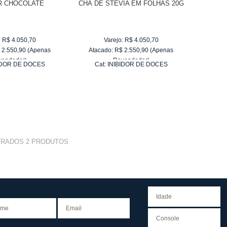
R CHOCOLATE
CHÁ DE STÉVIA EM FOLHAS 20G
:
R$
4.050,70
Varejo:
R$
4.050,70
$
2.550,90
(Apenas
Atacado:
R$
2.550,90
(Apenas
vendedor)
Revendedor)
IDOR DE DOCES
Cat:
INIBIDOR DE DOCES
e
R$ 255,09
10
x
de
R$ 255,09
TRADOS
2
PRODUTOS