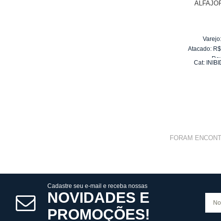
ALFAJO
Varejo
Atacado:
R
Re
Cat:
INIB
10
x
d
FORAM ENCON
Cadastre seu e-mail e receba nossas
NOVIDADES E
PROMOÇÕES!