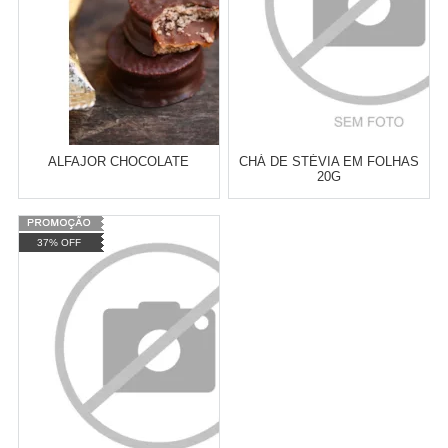
ALFAJOR CHOCOLATE
CHÁ DE STÉVIA EM FOLHAS
20G
Varejo:
R$
4.050,70
Varejo:
R$
4.050,70
37% OFF
Atacado:
R$
2.550,90
(Apenas
Atacado:
R$
2.550,90
(Apenas
Revendedor)
Revendedor)
Cat:
INIBIDOR DE DOCES
Cat:
INIBIDOR DE DOCES
10
x
de
R$ 255,09
10
x
de
R$ 255,09
COMPRAR
COMPRAR