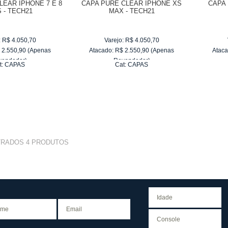
LEAR IPHONE 7 E 8
CAPA PURE CLEAR IPHONE XS
CAPA 
 - TECH21
MAX - TECH21
:
R$
4.050,70
Varejo:
R$
4.050,70
$
2.550,90
(Apenas
Atacado:
R$
2.550,90
(Apenas
Ataca
vendedor)
Revendedor)
t:
CAPAS
Cat:
CAPAS
e
R$ 255,09
10
x
de
R$ 255,09
TRADOS
4
PRODUTOS