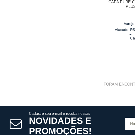
CAPA PURE C
PLUS
Varejo
Atacado:
R
Re
Ca
10
x
d
FORAM ENCON
Cadastre seu e-mail e receba nossas
NOVIDADES E
PROMOÇÕES!