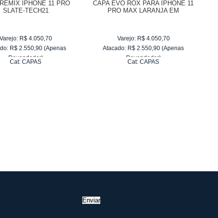
REMIX IPHONE 11 PRO
CAPA EVO ROX PARA IPHONE 11
SLATE-TECH21
PRO MAX LARANJA EM
POLIURETANO TERMOPLASTICO
(TPU) - TECH21
Varejo:
R$
4.050,70
Varejo:
R$
4.050,70
do:
R$
2.550,90
(Apenas
Atacado:
R$
2.550,90
(Apenas
Revendedor)
Revendedor)
Cat:
CAPAS
Cat:
CAPAS
10
x
de
R$ 255,09
10
x
de
R$ 255,09
Enviar