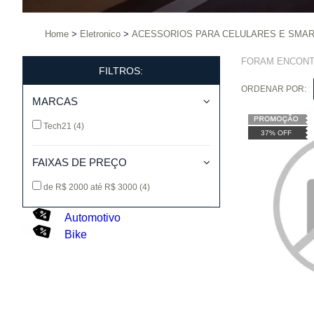
Home
Eletronico
ACESSORIOS PARA CELULARES E SM
FORAM ENCON
FILTROS:
ORDENAR POR:
MARCAS
Tech21
(4)
37% OFF
FAIXAS DE PREÇO
de R$ 2000 até R$ 3000
(4)
Automotivo
Bike