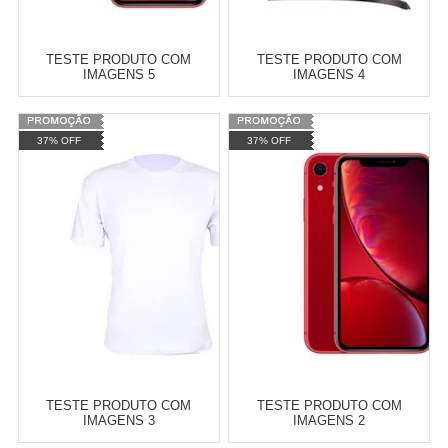
TESTE PRODUTO COM
TESTE PRODUTO COM
IMAGENS 5
IMAGENS 4
Varejo:
R$
4.050,70
Varejo:
R$
4.050,70
37% OFF
37% OFF
Atacado:
R$
2.550,90
(Apenas
Atacado:
R$
2.550,90
(Apenas
Revendedor)
Revendedor)
Cat:
ACESSORIOS PARA
Cat:
ACESSORIOS PARA
10
x
de
R$ 255,09
10
x
de
R$ 255,09
CELULARES E SMARTPHONES
CELULARES E SMARTPHONES
COMPRAR
COMPRAR
TESTE PRODUTO COM
TESTE PRODUTO COM
IMAGENS 3
IMAGENS 2