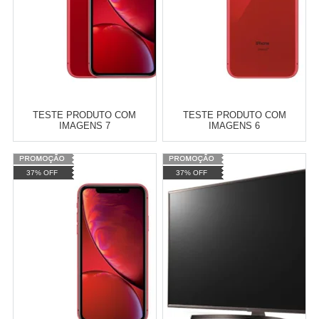
TESTE PRODUTO COM
TESTE PRODUTO COM
IMAGENS 7
IMAGENS 6
Varejo:
R$
4.050,70
Varejo:
R$
4.050,70
37% OFF
37% OFF
Atacado:
R$
2.550,90
(Apenas
Atacado:
R$
2.550,90
(Apenas
Revendedor)
Revendedor)
Cat:
ACESSORIOS PARA
Cat:
ACESSORIOS PARA
10
x
de
R$ 255,09
10
x
de
R$ 255,09
CELULARES E SMARTPHONES
CELULARES E SMARTPHONES
COMPRAR
COMPRAR