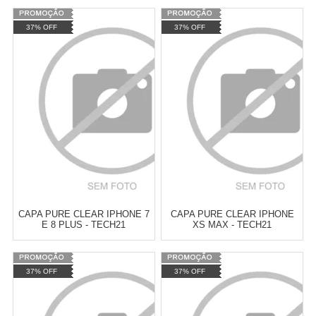
Varejo:
R$
4.050,70
Varejo:
R$
4.050,70
37% OFF
37% OFF
Atacado:
R$
2.550,90
(Apenas
Atacado:
R$
2.550,90
(Apenas
Revendedor)
Revendedor)
Cat:
ACESSORIOS PARA
Cat:
ACESSORIOS PARA
10
x
de
R$ 255,09
10
x
de
R$ 255,09
CELULARES E SMARTPHONES
CELULARES E SMARTPHONES
COMPRAR
COMPRAR
CAPA PURE CLEAR IPHONE 7
CAPA PURE CLEAR IPHONE
E 8 PLUS - TECH21
XS MAX - TECH21
Varejo:
R$
4.050,70
Varejo:
R$
4.050,70
37% OFF
37% OFF
Atacado:
R$
2.550,90
(Apenas
Atacado:
R$
2.550,90
(Apenas
Revendedor)
Revendedor)
Cat:
CAPAS
Cat:
CAPAS
10
x
de
R$ 255,09
10
x
de
R$ 255,09