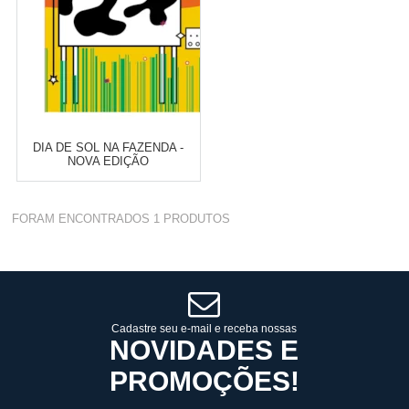
DIA DE SOL NA FAZENDA -
NOVA EDIÇÃO
Varejo:
R$
4.050,70
FORAM ENCONTRADOS
1
PRODUTOS
Atacado:
R$
2.550,90
(Apenas
Revendedor)
Cat:
A PARTIR DE 3 ANOS
10
x
de
R$ 255,09
COMPRAR
Cadastre seu e-mail e receba nossas
NOVIDADES E
PROMOÇÕES!