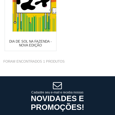
DIA DE SOL NA FAZENDA -
NOVA EDIÇÃO
Varejo:
R$
4.050,70
FORAM ENCONTRADOS
1
PRODUTOS
Atacado:
R$
2.550,90
(Apenas
Revendedor)
Cat:
A PARTIR DE 3 ANOS
10
x
de
R$ 255,09
COMPRAR
Cadastre seu e-mail e receba nossas
NOVIDADES E
PROMOÇÕES!