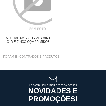
MULTIVITAMÍNICO - VITAMINA
C, D E ZINCO COMPRIMIDOS
MASTIGÁVEIS
Varejo:
R$
4.050,70
FORAM ENCONTRADOS
1
PRODUTOS
Atacado:
R$
2.550,90
(Apenas
Revendedor)
Cat:
GRIPES E RESFRIADOS
10
x
de
R$ 255,09
COMPRAR
Cadastre seu e-mail e receba nossas
NOVIDADES E
PROMOÇÕES!