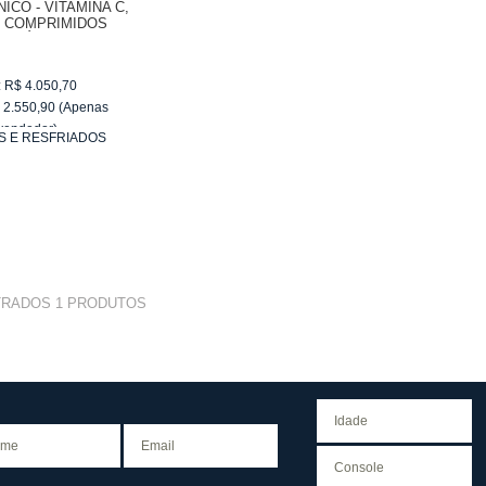
ICO - VITAMINA C,
O COMPRIMIDOS
TIGÁVEIS
:
R$
4.050,70
$
2.550,90
(Apenas
vendedor)
S E RESFRIADOS
e
R$ 255,09
TRADOS
1
PRODUTOS