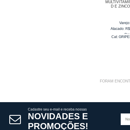
MULTIVITAMÍN
D E ZINC
MAS
Varejo
Atacado:
R
Re
Cat:
GRIPE
10
x
d
FORAM ENCON
Cadastre seu e-mail e receba nossas
NOVIDADES E
PROMOÇÕES!