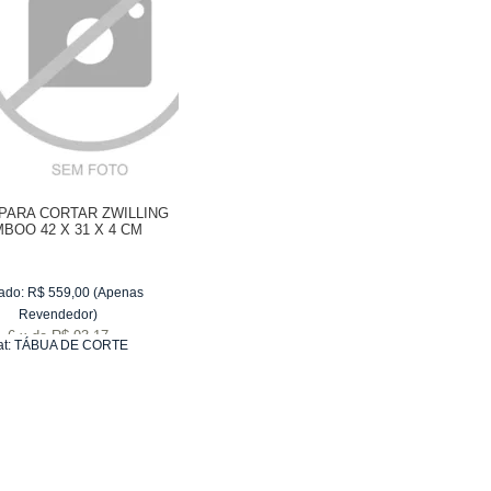
PARA CORTAR ZWILLING
BOO 42 X 31 X 4 CM
ado:
R$
559,00
(Apenas
Revendedor)
6
x
de
R$ 93,17
at:
TÁBUA DE CORTE