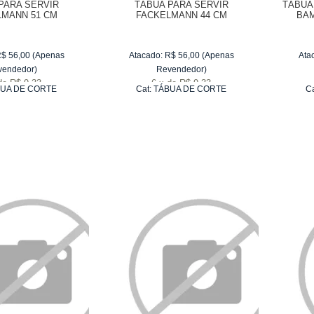
PARA SERVIR
TÁBUA PARA SERVIR
TÁBUA
LMANN 51 CM
FACKELMANN 44 CM
BAM
R$
56,00
(Apenas
Atacado:
R$
56,00
(Apenas
Ata
vendedor)
Revendedor)
de
R$ 9,33
6
x
de
R$ 9,33
UA DE CORTE
Cat:
TÁBUA DE CORTE
C