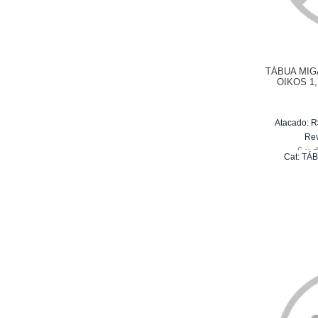
TÁBUA MIG
OIKOS 1,
Atacado:
R
Re
6
x
d
Cat:
TÁB