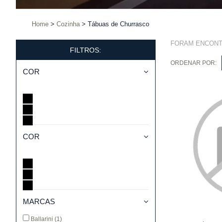
Home
Cozinha
Tábuas de Churrasco
FORAM ENCON
FILTROS:
ORDENAR POR:
COR
COR
MARCAS
Ballarini
(1)