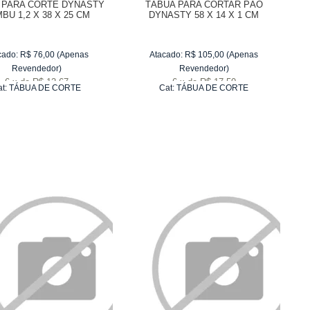
 PARA CORTE DYNASTY
TÁBUA PARA CORTAR PÃO
BU 1,2 X 38 X 25 CM
DYNASTY 58 X 14 X 1 CM
cado:
R$
76,00
(Apenas
Atacado:
R$
105,00
(Apenas
Revendedor)
Revendedor)
6
x
de
R$ 12,67
6
x
de
R$ 17,50
at:
TÁBUA DE CORTE
Cat:
TÁBUA DE CORTE