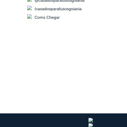
@casadosparafusosgoiania
/casadosparafusosgoiania
Como Chegar