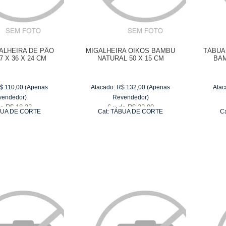
ALHEIRA DE PÃO
MIGALHEIRA OIKOS BAMBU
TÁBUA
7 X 36 X 24 CM
NATURAL 50 X 15 CM
BAM
$
110,00
(Apenas
Atacado:
R$
132,00
(Apenas
Atac
vendedor)
Revendedor)
e
R$ 18,33
6
x
de
R$ 22,00
UA DE CORTE
Cat:
TÁBUA DE CORTE
C