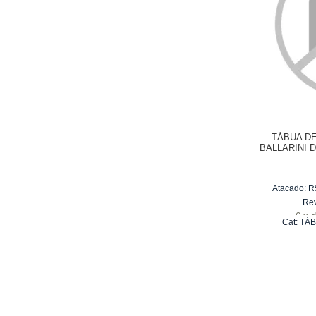
TÁBUA D
BALLARINI 
Atacado:
R
Re
6
x
d
Cat:
TÁB