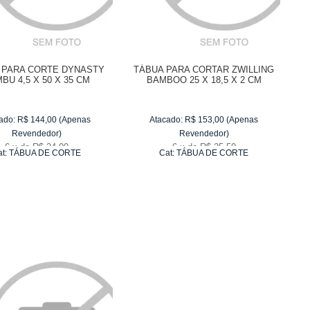
 PARA CORTE DYNASTY
TÁBUA PARA CORTAR ZWILLING
BU 4,5 X 50 X 35 CM
BAMBOO 25 X 18,5 X 2 CM
ado:
R$
144,00
(Apenas
Atacado:
R$
153,00
(Apenas
Revendedor)
Revendedor)
6
x
de
R$ 24,00
6
x
de
R$ 25,50
at:
TÁBUA DE CORTE
Cat:
TÁBUA DE CORTE