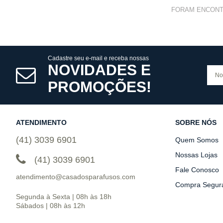
FORAM ENCON
Cadastre seu e-mail e receba nossas
NOVIDADES E
PROMOÇÕES!
ATENDIMENTO
SOBRE NÓS
(41) 3039 6901
Quem Somos
Nossas Lojas
(41) 3039 6901
Fale Conosco
atendimento@casadosparafusos.com
Compra Segur
Segunda à Sexta | 08h às 18h
Sábados | 08h às 12h