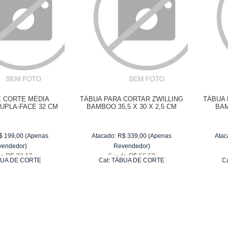
E CORTE MÉDIA
TÁBUA PARA CORTAR ZWILLING
TÁBUA 
DUPLA-FACE 32 CM
BAMBOO 35,5 X 30 X 2,5 CM
BAM
$
199,00
(Apenas
Atacado:
R$
339,00
(Apenas
Atac
vendedor)
Revendedor)
e
R$ 33,17
6
x
de
R$ 56,50
UA DE CORTE
Cat:
TÁBUA DE CORTE
C