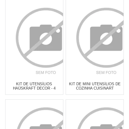
KIT DE UTENSÍLIOS
KIT DE MINI UTENSÍLIOS DE
HAÜSKRAFT DECOR - 4
COZINHA CUISINART
PEÇAS
BAKEWARE - 3 PEÇAS
Atacado:
R$
114,00
(Apenas
Atacado:
R$
129,00
(Apenas
Revendedor)
Revendedor)
6
x
de
R$ 19,00
6
x
de
R$ 21,50
Cat:
KIT DE UTENSÍLIOS
Cat:
KIT DE UTENSÍLIOS