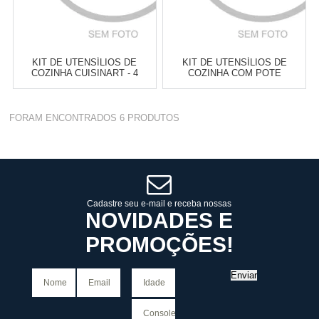
KIT DE UTENSÍLIOS DE
KIT DE UTENSÍLIOS DE
COZINHA CUISINART - 4
COZINHA COM POTE
PEÇAS
CUISINART - 7 PEÇAS
Atacado:
R$
330,00
(Apenas
Atacado:
R$
559,00
(Apenas
FORAM ENCONTRADOS
6
PRODUTOS
Revendedor)
Revendedor)
6
x
de
R$ 55,00
6
x
de
R$ 93,17
Cat:
KIT DE UTENSÍLIOS
Cat:
KIT DE UTENSÍLIOS
COMPRAR
COMPRAR
Cadastre seu e-mail e receba nossas
NOVIDADES E
PROMOÇÕES!
Enviar