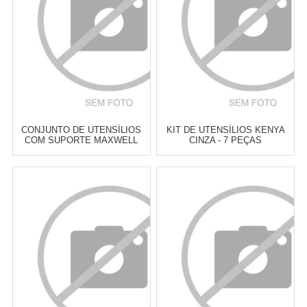
COMPRAR
COMPRAR
CONJUNTO DE UTENSÍLIOS
KIT DE UTENSÍLIOS KENYA
COM SUPORTE MAXWELL
CINZA - 7 PEÇAS
WILLIAMS BAMBU - 5 PEÇAS
Atacado:
R$
169,00
(Apenas
Atacado:
R$
259,00
(Apenas
Revendedor)
Revendedor)
6
x
de
R$ 28,17
6
x
de
R$ 43,17
Cat:
KIT DE UTENSÍLIOS
Cat:
KIT DE UTENSÍLIOS
COMPRAR
COMPRAR