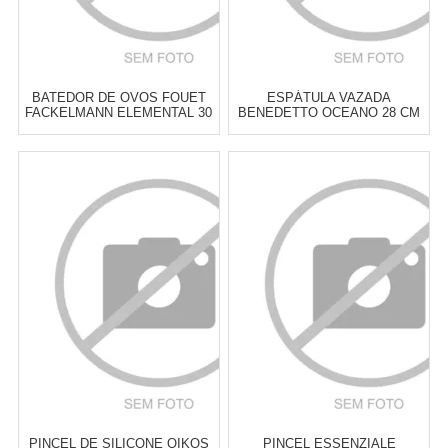
BATEDOR DE OVOS FOUET
ESPÁTULA VAZADA
FACKELMANN ELEMENTAL 30
BENEDETTO OCEANO 28 CM
CM
Atacado:
R$
15,00
(Apenas
Atacado:
R$
15,00
(Apenas
Revendedor)
Revendedor)
3
x
de
R$ 5,00
3
x
de
R$ 5,00
Cat:
BATEDORES
Cat:
ESPÁTULAS
COMPRAR
COMPRAR
PINCEL DE SILICONE OIKOS
PINCEL ESSENZIALE