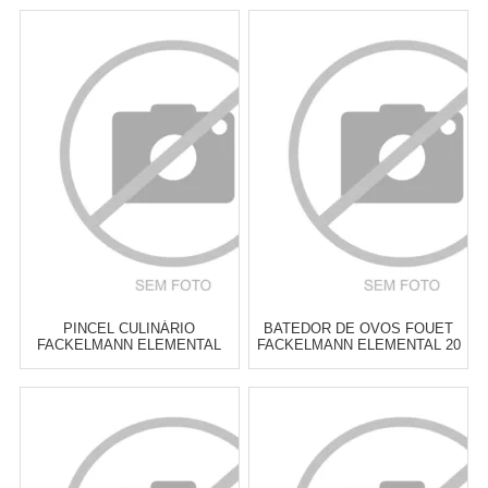
PINCEL CULINÁRIO
BATEDOR DE OVOS FOUET
FACKELMANN ELEMENTAL
FACKELMANN ELEMENTAL 20
AZUL 17 CM
CM
Atacado:
R$
12,00
(Apenas
Atacado:
R$
13,00
(Apenas
Revendedor)
Revendedor)
2
x
de
R$ 6,00
2
x
de
R$ 6,50
Cat:
UTENSÍLIOS &
Cat:
BATEDORES
FERRAMENTAS PARA ASSAR