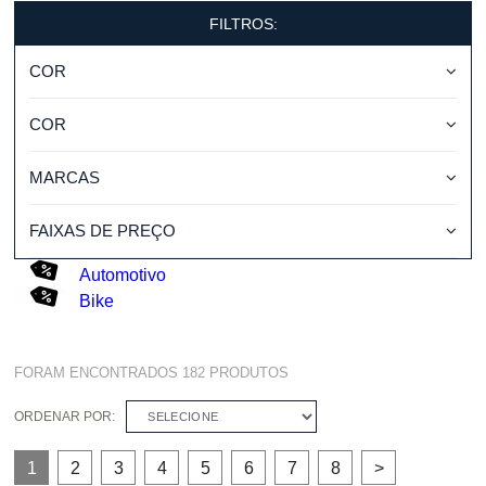
FILTROS:
COR
COR
MARCAS
FAIXAS DE PREÇO
Automotivo
Bike
FORAM ENCONTRADOS
182
PRODUTOS
ORDENAR POR:
SELECIONE
1
2
3
4
5
6
7
8
>