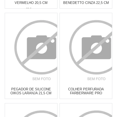
VERMELHO 20,5 CM
BENEDETTO CINZA 22,5 CM
20,5 cm
Atacado:
R$
16,00
(Apenas
Atacado:
R$
15,00
(Apenas
Revendedor)
Revendedor)
3
x
de
R$ 5,33
3
x
de
R$ 5,00
Cat:
UTENSÍLIOS &
Cat:
UTENSÍLIOS &
FERRAMENTAS PARA ASSAR
FERRAMENTAS PARA ASSAR
COMPRAR
COMPRAR
PEGADOR DE SILICONE
COLHER PERFURADA
OIKOS LARANJA 21,5 CM
FARBERWARE PRO
Atacado:
R$
16,00
(Apenas
Atacado:
R$
16,00
(Apenas
Revendedor)
Revendedor)