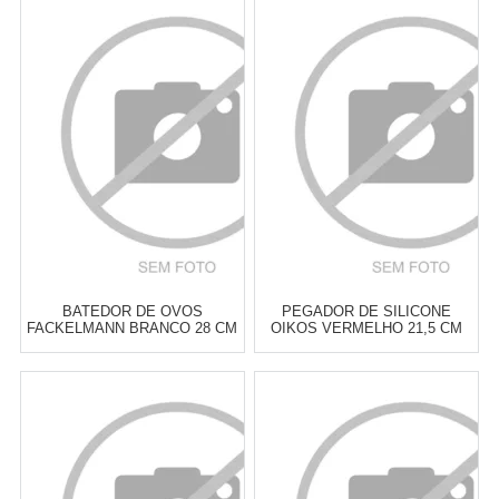
Atacado:
R$
19,90
(Apenas
Atacado:
R$
18,00
(Apenas
Revendedor)
Revendedor)
3
x
de
R$ 6,63
3
x
de
R$ 6,00
Cat:
BATEDORES
Cat:
ESPÁTULAS
COMPRAR
COMPRAR
BATEDOR DE OVOS
PEGADOR DE SILICONE
FACKELMANN BRANCO 28 CM
OIKOS VERMELHO 21,5 CM
Atacado:
R$
19,90
(Apenas
Atacado:
R$
19,90
(Apenas
Revendedor)
Revendedor)
3
x
de
R$ 6,63
3
x
de
R$ 6,63
Cat:
BATEDORES
Cat:
PINÇAS, PEGADORES &
PINCÉIS