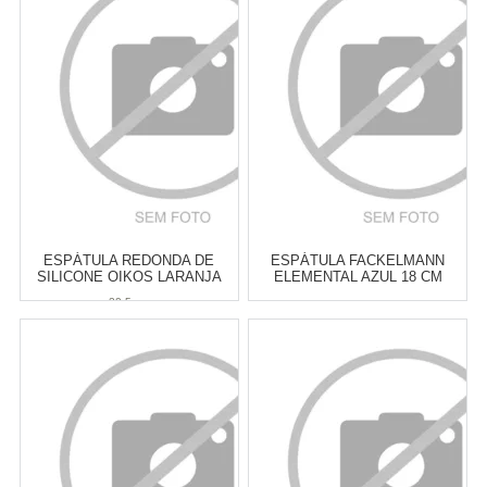
3
x
de
R$ 5,33
3
x
de
R$ 5,33
Cat:
PINÇAS, PEGADORES &
Cat:
COLHERES & CONCHAS
PINCÉIS
COMPRAR
COMPRAR
ESPÁTULA REDONDA DE
ESPÁTULA FACKELMANN
SILICONE OIKOS LARANJA
ELEMENTAL AZUL 18 CM
20,5 CM
20,5 cm
Atacado:
R$
18,00
(Apenas
Atacado:
R$
17,00
(Apenas
Revendedor)
Revendedor)
3
x
de
R$ 6,00
3
x
de
R$ 5,67
Cat:
ESPÁTULAS
Cat:
ESPÁTULAS
COMPRAR
COMPRAR