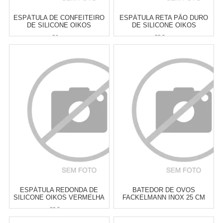
ESPÁTULA DE CONFEITEIRO
ESPÁTULA RETA PÃO DURO
DE SILICONE OIKOS
DE SILICONE OIKOS
VERMELHA 24 CM
VERMELHA 20,5 CM
24 cm
20,5 cm
Atacado:
R$
18,00
(Apenas
Atacado:
R$
18,00
(Apenas
Revendedor)
Revendedor)
3
x
de
R$ 6,00
3
x
de
R$ 6,00
Cat:
UTENSÍLIOS &
Cat:
ESPÁTULAS
FERRAMENTAS PARA ASSAR
COMPRAR
COMPRAR
ESPÁTULA REDONDA DE
BATEDOR DE OVOS
SILICONE OIKOS VERMELHA
FACKELMANN INOX 25 CM
20,5 CM
20,5 cm