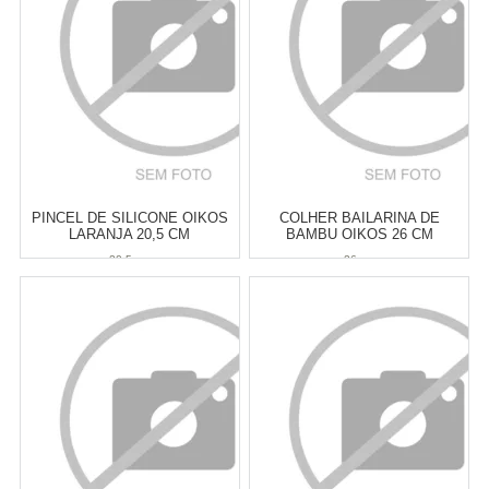
COMPRAR
COMPRAR
PINCEL DE SILICONE OIKOS
COLHER BAILARINA DE
LARANJA 20,5 CM
BAMBU OIKOS 26 CM
20,5 cm
26 cm
Atacado:
R$
13,00
(Apenas
Atacado:
R$
15,00
(Apenas
Revendedor)
Revendedor)
2
x
de
R$ 6,50
3
x
de
R$ 5,00
Cat:
UTENSÍLIOS &
Cat:
COLHERES & CONCHAS
FERRAMENTAS PARA ASSAR
COMPRAR
COMPRAR