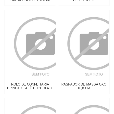
PRANA GOURMET 900 ML
OIKOS 51 CM
Atacado:
R$
65,00
(Apenas
Atacado:
R$
82,00
(Apenas
Revendedor)
Revendedor)
6
x
de
R$ 10,83
6
x
de
R$ 13,67
Cat:
UTENSÍLIOS &
Cat:
UTENSÍLIOS &
FERRAMENTAS PARA ASSAR
FERRAMENTAS PARA ASSAR
COMPRAR
COMPRAR
ROLO DE CONFEITARIA
RASPADOR DE MASSA OXO
BRINOX GLACÊ CHOCOLATE
10,8 CM
43 X 5 X 5,3 CM
Atacado:
R$
89,90
(Apenas
Atacado:
R$
125,00
(Apenas
Revendedor)
Revendedor)
6
x
de
R$ 14,98
6
x
de
R$ 20,83