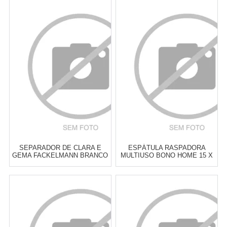
SEPARADOR DE CLARA E
ESPÁTULA RASPADORA
GEMA FACKELMANN BRANCO
MULTIUSO BONO HOME 15 X
E AZUL
12 X 2,5 CM
Atacado:
R$
15,90
(Apenas
Atacado:
R$
18,00
(Apenas
Revendedor)
Revendedor)
3
x
de
R$ 5,30
3
x
de
R$ 6,00
Cat:
UTENSÍLIOS &
Cat:
UTENSÍLIOS &
FERRAMENTAS PARA ASSAR
FERRAMENTAS PARA ASSAR