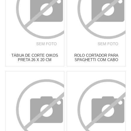
COMPRAR
COMPRAR
TÁBUA DE CORTE OIKOS
ROLO CORTADOR PARA
PRETA 26 X 20 CM
SPAGHETTI COM CABO
GIRATÓRIO EPPICOTISPAI
32CM
Atacado:
R$
34,00
(Apenas
Atacado:
R$
39,00
(Apenas
Revendedor)
Revendedor)
6
x
de
R$ 5,67
6
x
de
R$ 6,50
Cat:
UTENSÍLIOS &
Cat:
UTENSÍLIOS &
FERRAMENTAS PARA ASSAR
FERRAMENTAS PARA ASSAR
COMPRAR
COMPRAR