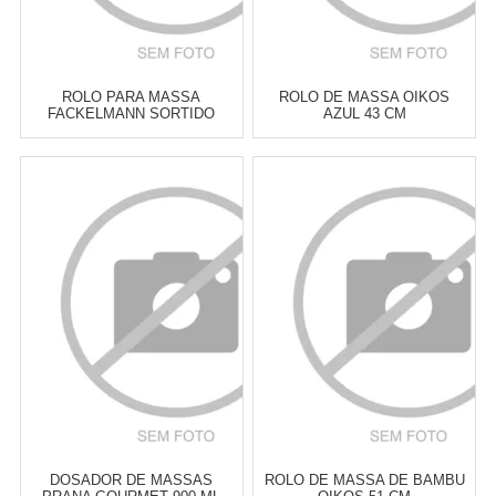
ROLO PARA MASSA
ROLO DE MASSA OIKOS
FACKELMANN SORTIDO
AZUL 43 CM
Atacado:
R$
39,00
(Apenas
Atacado:
R$
59,00
(Apenas
Revendedor)
Revendedor)
6
x
de
R$ 6,50
6
x
de
R$ 9,83
Cat:
UTENSÍLIOS &
Cat:
UTENSÍLIOS &
FERRAMENTAS PARA ASSAR
FERRAMENTAS PARA ASSAR
COMPRAR
COMPRAR
DOSADOR DE MASSAS
ROLO DE MASSA DE BAMBU