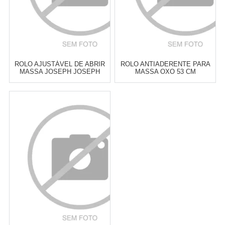
ROLO AJUSTÁVEL DE ABRIR
ROLO ANTIADERENTE PARA
MASSA JOSEPH JOSEPH
MASSA OXO 53 CM
PASTEL
Atacado:
R$
229,00
(Apenas
Atacado:
R$
299,00
(Apenas
Revendedor)
Revendedor)
6
x
de
R$ 38,17
6
x
de
R$ 49,83
Cat:
UTENSÍLIOS &
Cat:
UTENSÍLIOS &
FERRAMENTAS PARA ASSAR
FERRAMENTAS PARA ASSAR
COMPRAR
COMPRAR