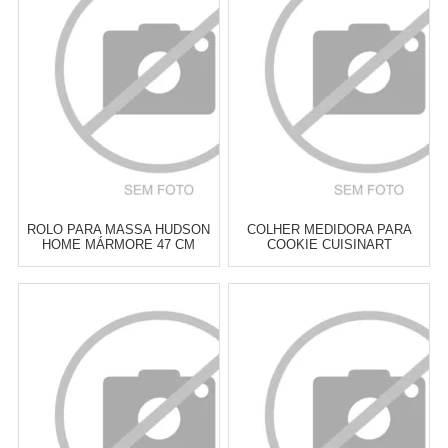
Cat:
UTENSÍLIOS &
Cat:
UTENSÍLIOS &
FERRAMENTAS PARA ASSAR
FERRAMENTAS PARA ASSAR
COMPRAR
COMPRAR
ROLO PARA MASSA HUDSON
COLHER MEDIDORA PARA
HOME MÁRMORE 47 CM
COOKIE CUISINART
BAKEWARE 4 CM
Atacado:
R$
129,00
(Apenas
Atacado:
R$
185,00
(Apenas
Revendedor)
Revendedor)
6
x
de
R$ 21,50
6
x
de
R$ 30,83
Cat:
UTENSÍLIOS &
Cat:
UTENSÍLIOS &
FERRAMENTAS PARA ASSAR
FERRAMENTAS PARA ASSAR
COMPRAR
COMPRAR