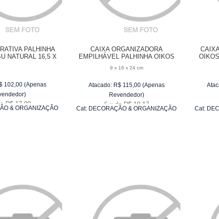
RATIVA PALHINHA
CAIXA ORGANIZADORA
CAIX
U NATURAL 16,5 X
EMPILHÁVEL PALHINHA OIKOS
OIKOS
24 CM
BAMBU NATURAL 24 CM
9 x 16 x 24 cm
$
102,00
(Apenas
Atacado:
R$
115,00
(Apenas
Atac
vendedor)
Revendedor)
e
R$ 17,00
6
x
de
R$ 19,17
ÃO & ORGANIZAÇÃO
Cat:
DECORAÇÃO & ORGANIZAÇÃO
Cat:
DEC
SCRITÓRIO
DE ESCRITÓRIO