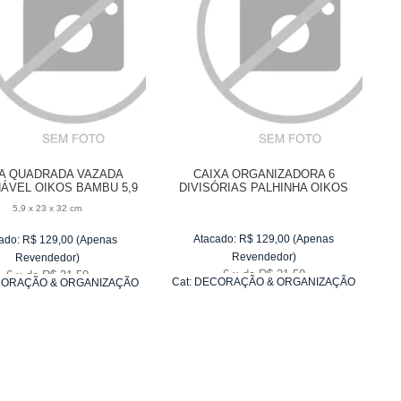
A QUADRADA VAZADA
CAIXA ORGANIZADORA 6
ÁVEL OIKOS BAMBU 5,9
DIVISÓRIAS PALHINHA OIKOS
X 23 X 32 CM
BAMBU NATURAL 12 X 10,5 X 25
5,9 x 23 x 32 cm
CM
Atacado:
R$
129,00
(Apenas
ado:
R$
129,00
(Apenas
Revendedor)
Revendedor)
6
x
de
R$ 21,50
6
x
de
R$ 21,50
Cat:
DECORAÇÃO & ORGANIZAÇÃO
ORAÇÃO & ORGANIZAÇÃO
DE ESCRITÓRIO
DE ESCRITÓRIO