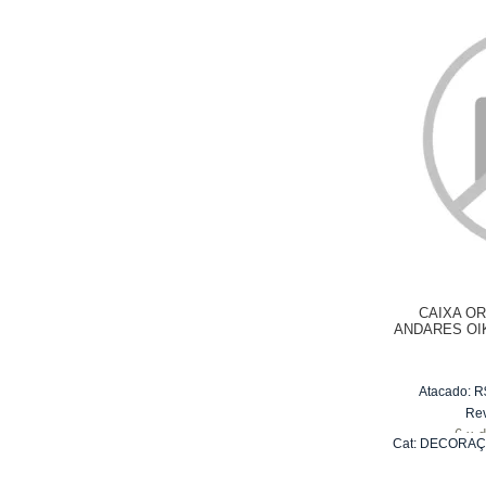
CAIXA O
ANDARES OI
13
Atacado:
R
Re
6
x
d
Cat:
DECORAÇ
DE E