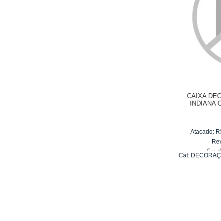
CAIXA DE
INDIANA 
DI
Atacado:
R
Re
6
x
d
Cat:
DECORAÇ
DE E