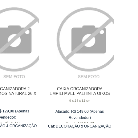
RGANIZADORA 2
CAIXA ORGANIZADORA
KOS NATURAL 26 X
EMPILHÁVEL PALHINHA OIKOS
 X 16 CM
BAMBU NATURAL 32 CM
9 x 24 x 32 cm
$
129,00
(Apenas
Atacado:
R$
149,00
(Apenas
vendedor)
Revendedor)
e
R$ 21,50
6
x
de
R$ 24,83
ÃO & ORGANIZAÇÃO
Cat:
DECORAÇÃO & ORGANIZAÇÃO
SCRITÓRIO
DE ESCRITÓRIO