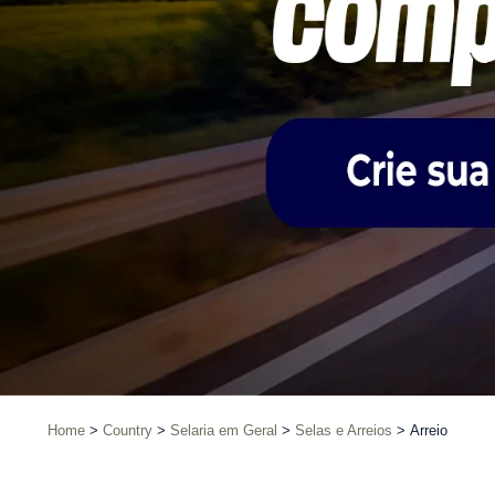
Home
Country
Selaria em Geral
Selas e Arreios
Arreio