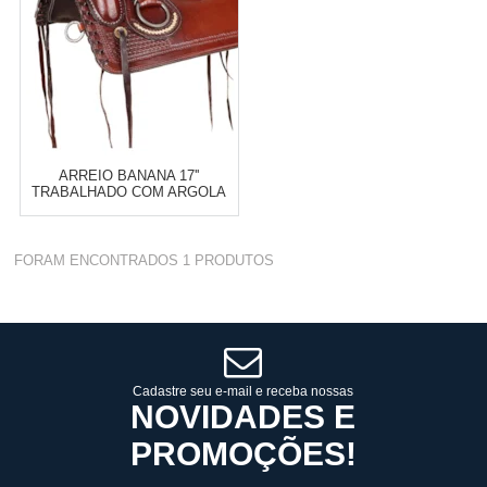
ARREIO BANANA 17''
TRABALHADO COM ARGOLA
INOX - A PANTANEIRA 18077
Varejo:
R$
4.050,70
FORAM ENCONTRADOS
1
PRODUTOS
Atacado:
R$
2.550,90
(Apenas
Revendedor)
Cat:
SELARIA EM GERAL
10
x
de
R$ 255,09
COMPRAR
Cadastre seu e-mail e receba nossas
NOVIDADES E
PROMOÇÕES!