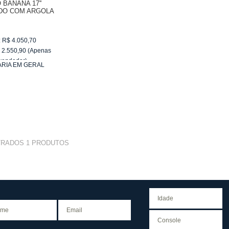
 BANANA 17''
DO COM ARGOLA
ANTANEIRA 18077
:
R$
4.050,70
$
2.550,90
(Apenas
vendedor)
ARIA EM GERAL
e
R$ 255,09
TRADOS
1
PRODUTOS