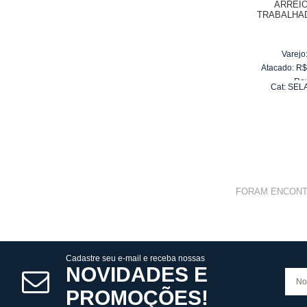
ARREIO
TRABALHA
INOX - A P
Varejo
Atacado:
R
Re
Cat:
SEL
10
x
d
FORAM ENCON
Cadastre seu e-mail e receba nossas
NOVIDADES E
PROMOÇÕES!