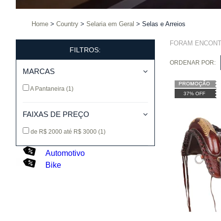
Home
Country
Selaria em Geral
Selas e Arreios
FORAM ENCON
FILTROS:
ORDENAR POR:
MARCAS
A Pantaneira
(1)
37% OFF
FAIXAS DE PREÇO
de R$ 2000 até R$ 3000
(1)
Automotivo
Bike