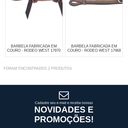
BARBELA FABRICADA EM
BARBELA FABRICADA EM
COURO - RODEO WEST 17970
COURO - RODEO WEST 17968
Varejo:
R$
4.050,70
Varejo:
R$
4.050,70
FORAM ENCONTRADOS
2
PRODUTOS
Atacado:
R$
2.550,90
(Apenas
Atacado:
R$
2.550,90
(Apenas
Revendedor)
Revendedor)
Cat:
SELARIA EM GERAL
Cat:
SELARIA EM GERAL
10
x
de
R$ 255,09
10
x
de
R$ 255,09
COMPRAR
COMPRAR
Cadastre seu e-mail e receba nossas
NOVIDADES E
PROMOÇÕES!