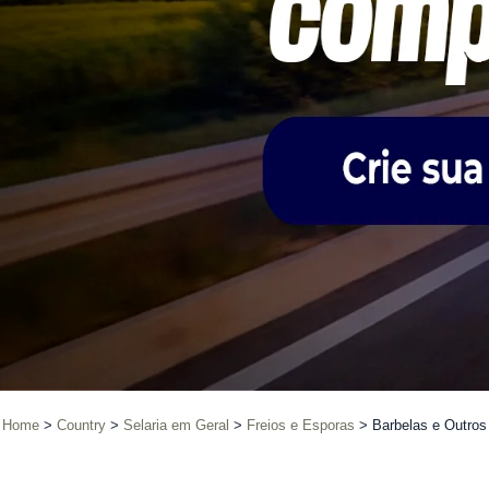
Home
Country
Selaria em Geral
Freios e Esporas
Barbelas e Outros