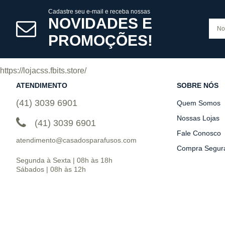
Cadastre seu e-mail e receba nossas
NOVIDADES E
PROMOÇÕES!
https://lojacss.fbits.store/
ATENDIMENTO
SOBRE NÓS
(41) 3039 6901
Quem Somos
Nossas Lojas
(41) 3039 6901
Fale Conosco
atendimento@casadosparafusos.com
Compra Segur
Segunda à Sexta | 08h às 18h
Sábados | 08h às 12h