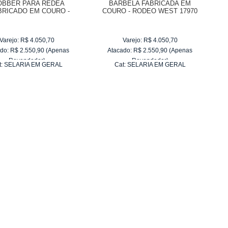
OBBER PARA RÉDEA
BARBELA FABRICADA EM
BRICADO EM COURO -
COURO - RODEO WEST 17970
ODEO WEST 17971
Varejo:
R$
4.050,70
Varejo:
R$
4.050,70
do:
R$
2.550,90
(Apenas
Atacado:
R$
2.550,90
(Apenas
Revendedor)
Revendedor)
t:
SELARIA EM GERAL
Cat:
SELARIA EM GERAL
10
x
de
R$ 255,09
10
x
de
R$ 255,09