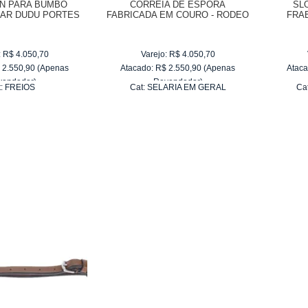
EN PARA BUMBO
CORREIA DE ESPORA
SL
EAR DUDU PORTES
FABRICADA EM COURO - RODEO
FRA
POLEGADAS
WEST 17972
R
:
R$
4.050,70
Varejo:
R$
4.050,70
$
2.550,90
(Apenas
Atacado:
R$
2.550,90
(Apenas
Ataca
vendedor)
Revendedor)
t:
FREIOS
Cat:
SELARIA EM GERAL
Ca
e
R$ 255,09
10
x
de
R$ 255,09