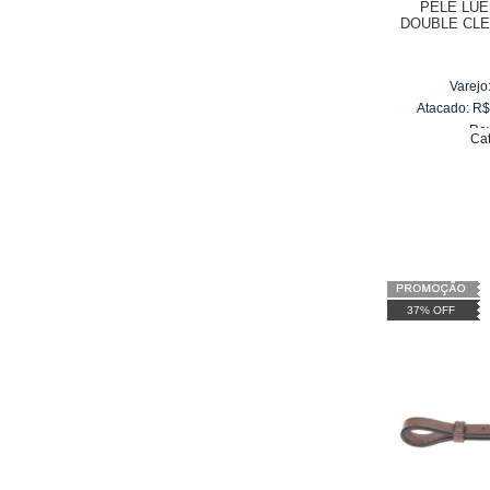
PELE LU
DOUBLE CL
22 
Varejo
Atacado:
R
Re
Ca
10
x
d
37% OFF