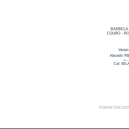
BARBELA
COURO - R
Varejo
Atacado:
R
Re
Cat:
SEL
10
x
d
FORAM ENCON