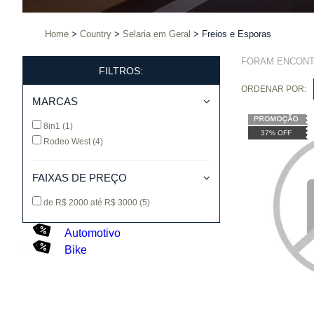
Home
Country
Selaria em Geral
Freios e Esporas
FORAM ENCON
FILTROS:
ORDENAR POR:
MARCAS
8in1
(1)
37% OFF
Rodeo West
(4)
FAIXAS DE PREÇO
de R$ 2000 até R$ 3000
(5)
Automotivo
Bike