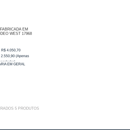
 FABRICADA EM
ODEO WEST 17968
:
R$
4.050,70
$
2.550,90
(Apenas
vendedor)
ARIA EM GERAL
e
R$ 255,09
TRADOS
5
PRODUTOS