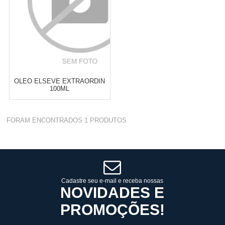
OLEO ELSEVE EXTRAORDIN
100ML
Varejo:
R$
4.050,70
FORAM ENCONTRADOS
1
PRODUTOS
Atacado:
R$
2.550,90
(Apenas
Revendedor)
Cat:
CORPO
10
x
de
R$ 255,09
COMPRAR
Cadastre seu e-mail e receba nossas
NOVIDADES E
PROMOÇÕES!