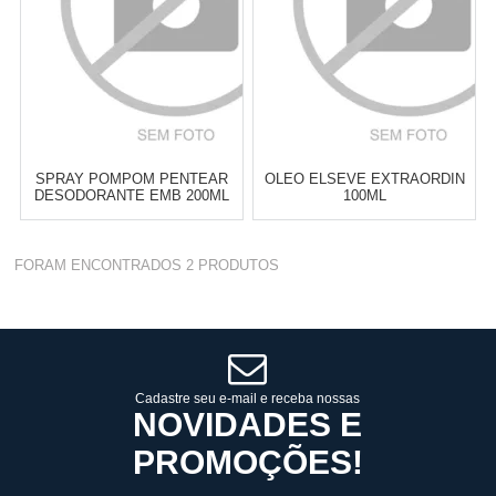
SPRAY POMPOM PENTEAR
OLEO ELSEVE EXTRAORDIN
DESODORANTE EMB 200ML
100ML
Varejo:
R$
4.050,70
Varejo:
R$
4.050,70
FORAM ENCONTRADOS
2
PRODUTOS
Atacado:
R$
2.550,90
(Apenas
Atacado:
R$
2.550,90
(Apenas
Revendedor)
Revendedor)
Cat:
CABELO
Cat:
CORPO
10
x
de
R$ 255,09
10
x
de
R$ 255,09
COMPRAR
COMPRAR
Cadastre seu e-mail e receba nossas
NOVIDADES E
PROMOÇÕES!