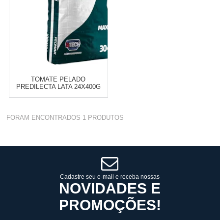
TOMATE PELADO
PREDILECTA LATA 24X400G
Varejo:
R$
4.050,70
FORAM ENCONTRADOS
1
PRODUTOS
Atacado:
R$
2.550,90
(Apenas
Revendedor)
Cat:
LATA
10
x
de
R$ 255,09
COMPRAR
Cadastre seu e-mail e receba nossas
NOVIDADES E
PROMOÇÕES!