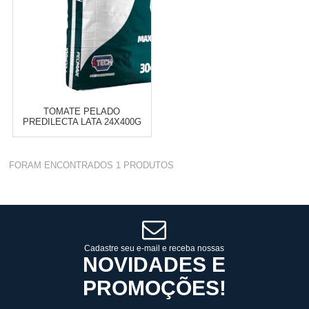
TOMATE PELADO
PREDILECTA LATA 24X400G
Varejo:
R$
4.050,70
FORAM ENCONTRADOS
1
PRODUTOS
Atacado:
R$
2.550,90
(Apenas
Revendedor)
Cat:
LATA
10
x
de
R$ 255,09
COMPRAR
Cadastre seu e-mail e receba nossas
NOVIDADES E
PROMOÇÕES!