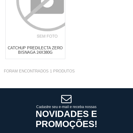
CATCHUP PREDILECTA ZERO
BISNAGA 24X380G
Varejo:
R$
4.050,70
FORAM ENCONTRADOS
1
PRODUTOS
Atacado:
R$
2.550,90
(Apenas
Revendedor)
Cat:
TOP DOWN
10
x
de
R$ 255,09
COMPRAR
Cadastre seu e-mail e receba nossas
NOVIDADES E
PROMOÇÕES!