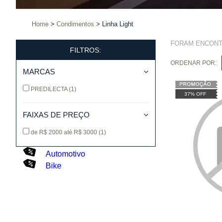
Home
Condimentos
Linha Light
FORAM ENCON
FILTROS:
ORDENAR POR:
MARCAS
PREDILECTA
(1)
37% OFF
FAIXAS DE PREÇO
de R$ 2000 até R$ 3000
(1)
Automotivo
Bike