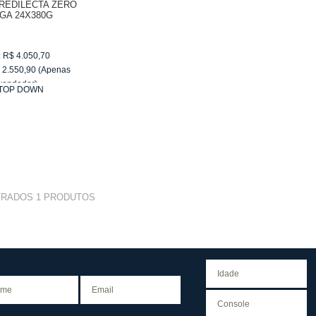
REDILECTA ZERO
GA 24X380G
:
R$
4.050,70
$
2.550,90
(Apenas
vendedor)
TOP DOWN
e
R$ 255,09
TRADOS
1
PRODUTOS