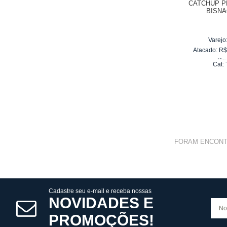
CATCHUP P
BISNA
Varejo
Atacado:
R
Re
Cat:
10
x
d
FORAM ENCON
Cadastre seu e-mail e receba nossas
NOVIDADES E
PROMOÇÕES!