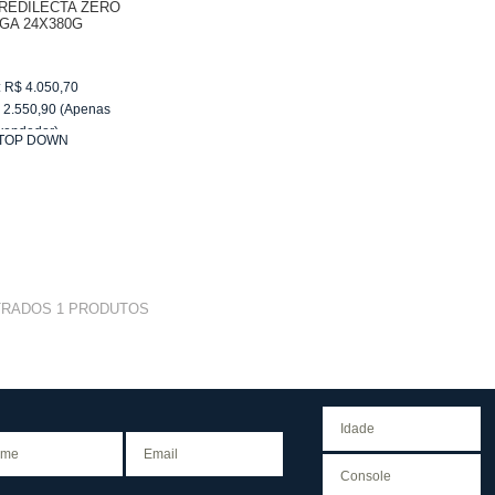
REDILECTA ZERO
GA 24X380G
:
R$
4.050,70
$
2.550,90
(Apenas
vendedor)
TOP DOWN
e
R$ 255,09
TRADOS
1
PRODUTOS