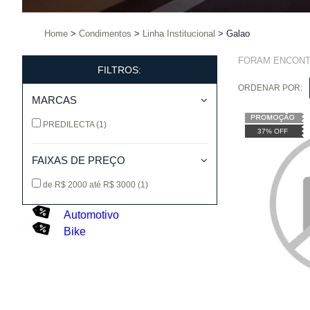
Home
Condimentos
Linha Institucional
Galao
FORAM ENCON
FILTROS:
ORDENAR POR:
MARCAS
PREDILECTA
(1)
37% OFF
FAIXAS DE PREÇO
de R$ 2000 até R$ 3000
(1)
Automotivo
Bike