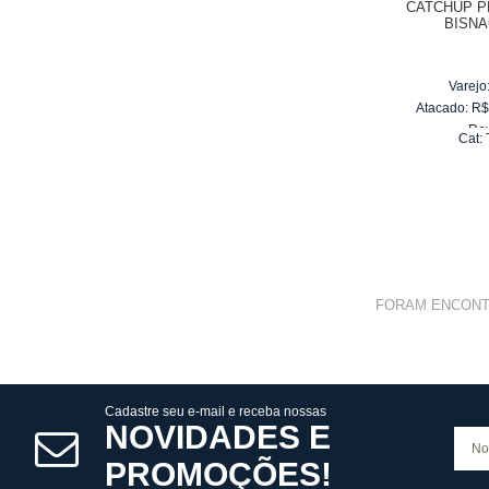
CATCHUP P
BISNA
Varejo
Atacado:
R
Re
Cat:
10
x
d
FORAM ENCON
Cadastre seu e-mail e receba nossas
NOVIDADES E
PROMOÇÕES!