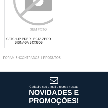
CATCHUP PREDILECTA ZERO
BISNAGA 24X380G
Varejo:
R$
4.050,70
FORAM ENCONTRADOS
1
PRODUTOS
Atacado:
R$
2.550,90
(Apenas
Revendedor)
Cat:
TOP DOWN
10
x
de
R$ 255,09
COMPRAR
Cadastre seu e-mail e receba nossas
NOVIDADES E
PROMOÇÕES!