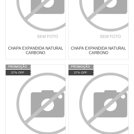
CHAPA EXPANDIDA NATURAL
CHAPA EXPANDIDA NATURAL
CARBONO
CARBONO
A=50XB=100XE=6,35MM
A=50XB=100XE=6,35MM
3000X1200
3000X1000
Varejo:
R$
4.050,70
Varejo:
R$
4.050,70
37% OFF
37% OFF
Atacado:
R$
2.550,90
(Apenas
Atacado:
R$
2.550,90
(Apenas
Revendedor)
Revendedor)
Cat:
EXPANDIDA
Cat:
EXPANDIDA
10
x
de
R$ 255,09
10
x
de
R$ 255,09
COMPRAR
COMPRAR