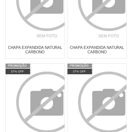
CHAPA EXPANDIDA NATURAL
CHAPA EXPANDIDA NATURAL
CARBONO
CARBONO
A=50XB=100XE=6,35MM
A=50XB=100XE=6,35MM
3000X1200
3000X1000
Varejo:
R$
4.050,70
Varejo:
R$
4.050,70
37% OFF
37% OFF
Atacado:
R$
2.550,90
(Apenas
Atacado:
R$
2.550,90
(Apenas
Revendedor)
Revendedor)
Cat:
EXPANDIDA
Cat:
EXPANDIDA
10
x
de
R$ 255,09
10
x
de
R$ 255,09
COMPRAR
COMPRAR