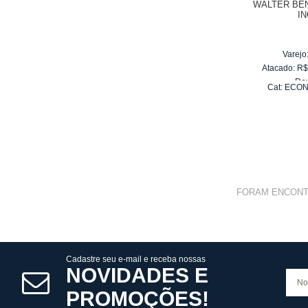
WALTER BEN
I
Varejo
Atacado:
R
Re
Cat:
ECON
10
x
d
FORAM ENCON
Cadastre seu e-mail e receba nossas
NOVIDADES E
PROMOÇÕES!