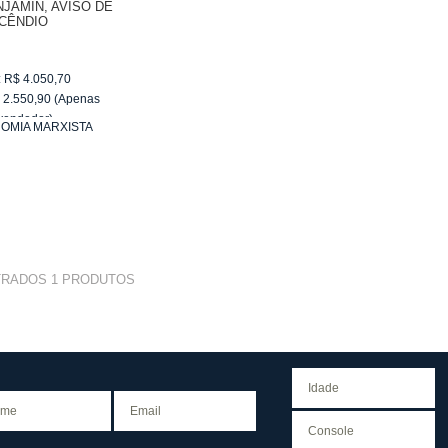
JAMIN, AVISO DE
NCÊNDIO
:
R$
4.050,70
$
2.550,90
(Apenas
vendedor)
OMIA MARXISTA
e
R$ 255,09
TRADOS
1
PRODUTOS