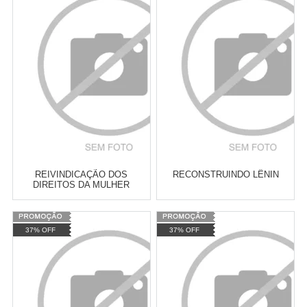
Atacado:
R$
2.550,90
(Apenas
Atacado:
R$
2.550,90
(Apenas
Revendedor)
Revendedor)
Cat:
POLÍTICA INTERNACIONAL
Cat:
LITERATURA CLÁSSICA
10
x
de
R$ 255,09
10
x
de
R$ 255,09
COMPRAR
COMPRAR
REIVINDICAÇÃO DOS
RECONSTRUINDO LÊNIN
DIREITOS DA MULHER
Varejo:
R$
4.050,70
Varejo:
R$
4.050,70
37% OFF
37% OFF
Atacado:
R$
2.550,90
(Apenas
Atacado:
R$
2.550,90
(Apenas
Revendedor)
Revendedor)
Cat:
FEMINISMO E LUTA
Cat:
ANTIRRACISMO E QUESTÃO
10
x
de
R$ 255,09
10
x
de
R$ 255,09
FEMINISTA
RACIAL
COMPRAR
COMPRAR