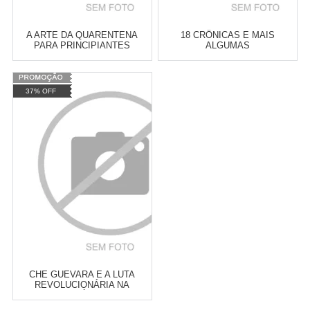
A ARTE DA QUARENTENA
18 CRÔNICAS E MAIS
PARA PRINCIPIANTES
ALGUMAS
Varejo:
R$
4.050,70
Varejo:
R$
4.050,70
37% OFF
Atacado:
R$
2.550,90
(Apenas
Atacado:
R$
2.550,90
(Apenas
Revendedor)
Revendedor)
Cat:
PSICOLOGIA SOCIAL
Cat:
RELAÇÕES
10
x
de
R$ 255,09
10
x
de
R$ 255,09
INTERNACIONAIS
COMPRAR
COMPRAR
CHE GUEVARA E A LUTA
REVOLUCIONÁRIA NA
BOLÍVIA