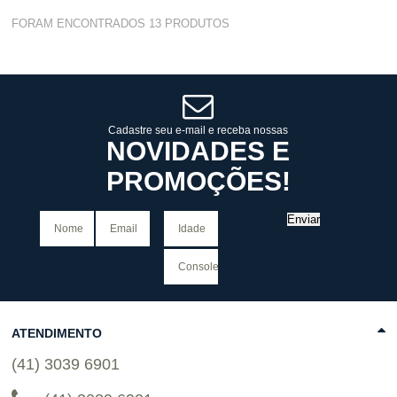
Varejo:
R$
4.050,70
FORAM ENCONTRADOS
13
PRODUTOS
Atacado:
R$
2.550,90
(Apenas
Revendedor)
Cat:
PSICOLOGIA SOCIAL
10
x
de
R$ 255,09
COMPRAR
Cadastre seu e-mail e receba nossas
NOVIDADES E
PROMOÇÕES!
Enviar
ATENDIMENTO
(41) 3039 6901