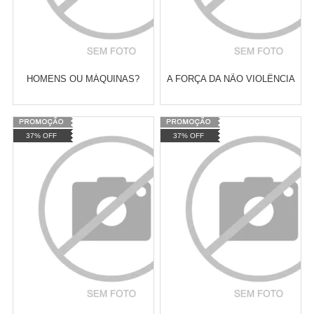
HOMENS OU MÁQUINAS?
A FORÇA DA NÃO VIOLÊNCIA
Varejo:
R$
4.050,70
Varejo:
R$
4.050,70
37% OFF
37% OFF
Atacado:
R$
2.550,90
(Apenas
Atacado:
R$
2.550,90
(Apenas
Revendedor)
Revendedor)
Cat:
PSICOLOGIA SOCIAL
Cat:
MOVIMENTOS POLÍTICO-
10
x
de
R$ 255,09
10
x
de
R$ 255,09
SOCIAIS
COMPRAR
COMPRAR