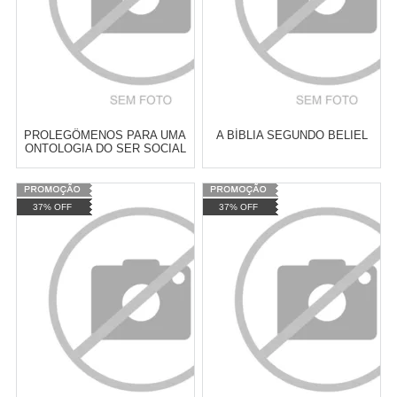
PROLEGÔMENOS PARA UMA
A BÍBLIA SEGUNDO BELIEL
ONTOLOGIA DO SER SOCIAL
Varejo:
R$
4.050,70
Varejo:
R$
4.050,70
37% OFF
37% OFF
Atacado:
R$
2.550,90
(Apenas
Atacado:
R$
2.550,90
(Apenas
Revendedor)
Revendedor)
Cat:
LITERATURA
Cat:
ROMANCE
10
x
de
R$ 255,09
10
x
de
R$ 255,09
CONTEMPORÂNEA
COMPRAR
COMPRAR