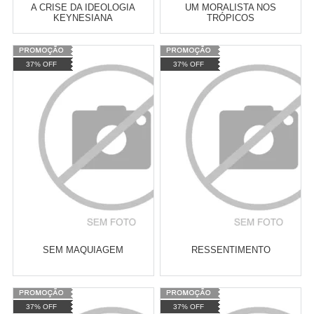
A CRISE DA IDEOLOGIA
UM MORALISTA NOS
KEYNESIANA
TRÓPICOS
Varejo:
R$
4.050,70
Varejo:
R$
4.050,70
37% OFF
37% OFF
Atacado:
R$
2.550,90
(Apenas
Atacado:
R$
2.550,90
(Apenas
Revendedor)
Revendedor)
Cat:
ECONOMIA MARXISTA
Cat:
ROMANCE
10
x
de
R$ 255,09
10
x
de
R$ 255,09
COMPRAR
COMPRAR
SEM MAQUIAGEM
RESSENTIMENTO
Varejo:
R$
4.050,70
Varejo:
R$
4.050,70
37% OFF
37% OFF