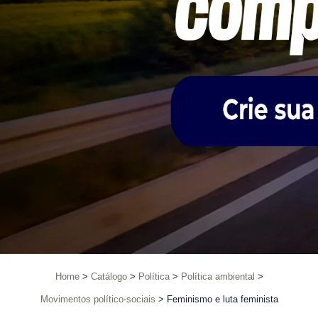
Home
Catálogo
Política
Política ambiental
Movimentos político-sociais
Feminismo e luta feminista