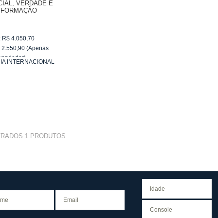
CIAL, VERDADE E
SFORMAÇÃO
:
R$
4.050,70
$
2.550,90
(Apenas
vendedor)
A INTERNACIONAL
e
R$ 255,09
TRADOS
1
PRODUTOS