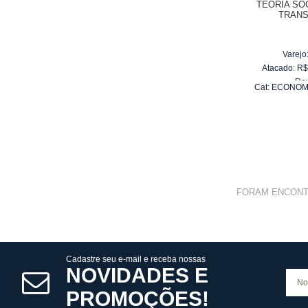
TEORIA SO
TRAN
Varejo
Atacado:
R
Re
Cat:
ECONOMI
10
x
d
FORAM ENCON
Cadastre seu e-mail e receba nossas
NOVIDADES E
PROMOÇÕES!