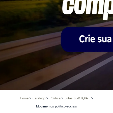
Home
Catálogo
Política
Lutas LGBTQIA+
Movimentos político-sociais