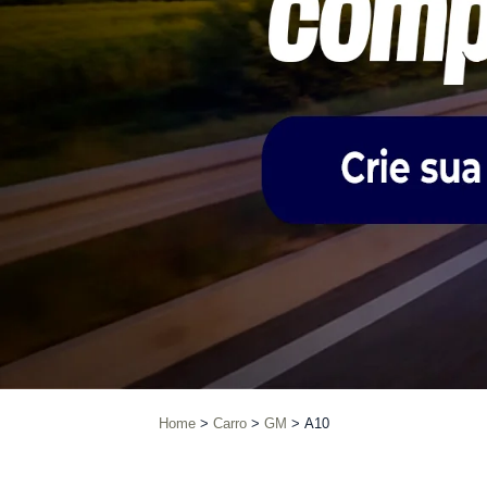
Home
Carro
GM
A10