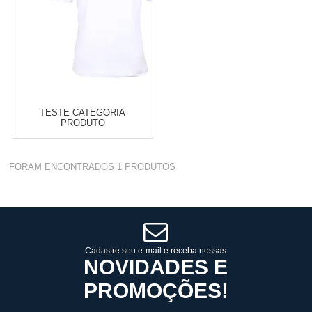
TESTE CATEGORIA
PRODUTO
Varejo:
R$
4.050,70
FORAM ENCONTRADOS
1
PRODUTOS
Atacado:
R$
2.550,90
(Apenas
Revendedor)
Cat:
A10
10
x
de
R$ 255,09
COMPRAR
Cadastre seu e-mail e receba nossas
NOVIDADES E
PROMOÇÕES!