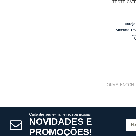
TESTE CAT
Varejo
Atacado:
R
Re
C
10
x
d
FORAM ENCON
Cadastre seu e-mail e receba nossas
NOVIDADES E
PROMOÇÕES!