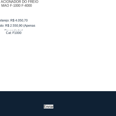
 ACIONADOR DO FREIO
 MAO F-1000 F-4000
Varejo:
R$
4.050,70
do:
R$
2.550,90
(Apenas
Revendedor)
Cat:
F1000
10
x
de
R$ 255,09
Enviar