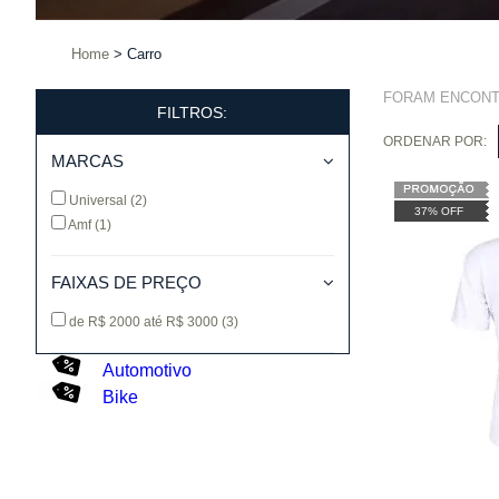
Home
Carro
FORAM ENCON
FILTROS:
ORDENAR POR:
MARCAS
Universal
(2)
37% OFF
Amf
(1)
FAIXAS DE PREÇO
de R$ 2000 até R$ 3000
(3)
Automotivo
Bike