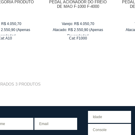
EGORIA PRODUTO
PEDAL ACIONADOR DO FREIO
PEDAL
DE MAO F-1000 F-4000
DE
:
R$
4.050,70
Varejo:
R$
4.050,70
$
2.550,90
(Apenas
Atacado:
R$
2.550,90
(Apenas
Ataca
vendedor)
Revendedor)
at:
A10
Cat:
F1000
e
R$ 255,09
10
x
de
R$ 255,09
TRADOS
3
PRODUTOS