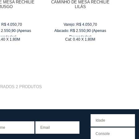
E MESA RECHILIE
CAMINHO DE MESA RECHILIE
MUSGO
LILÁS
:
R$
4.050,70
Varejo:
R$
4.050,70
$
2.550,90
(Apenas
Atacado:
R$
2.550,90
(Apenas
vendedor)
Revendedor)
.40 X 1.80M
Cat:
0.40 X 1.80M
e
R$ 255,09
10
x
de
R$ 255,09
TRADOS
2
PRODUTOS