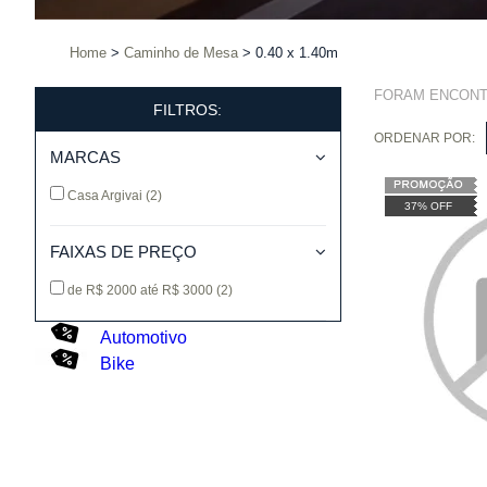
Home
Caminho de Mesa
0.40 x 1.40m
FORAM ENCON
FILTROS:
ORDENAR POR:
MARCAS
Casa Argivai
(2)
37% OFF
FAIXAS DE PREÇO
de R$ 2000 até R$ 3000
(2)
Automotivo
Bike