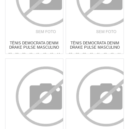
TÊNIS DEMOCRATA DENIM
TÊNIS DEMOCRATA DENIM
DRAKE PULSE MASCULINO
DRAKE PULSE MASCULINO
37
38
39
40
41
42
43
44
37
38
39
40
41
42
43
44
Atacado:
R$
369,90
(Apenas
Atacado:
R$
369,90
(Apenas
Revendedor)
Revendedor)
6
x
de
R$ 61,65
6
x
de
R$ 61,65
Cat:
MASCULINO
Cat:
MASCULINO
COMPRAR
COMPRAR