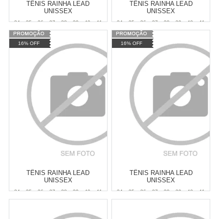
TÊNIS RAINHA LEAD
TÊNIS RAINHA LEAD
UNISSEX
UNISSEX
34
35
36
37
38
39
40
41
34
35
36
37
38
39
40
41
42
43
44
42
43
44
16% OFF
16% OFF
Varejo:
R$
149,90
Varejo:
R$
149,90
Atacado:
R$
124,90
(Apenas
Atacado:
R$
124,90
(Apenas
Revendedor)
Revendedor)
Cat:
MASCULINO
Cat:
MASCULINO
6
x
de
R$ 20,82
6
x
de
R$ 20,82
COMPRAR
COMPRAR
TÊNIS RAINHA LEAD
TÊNIS RAINHA LEAD
UNISSEX
UNISSEX
34
35
36
37
38
39
40
41
34
35
36
37
38
39
40
41
42
43
42
43
44