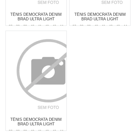
TÊNIS DEMOCRATA DENIM
TÊNIS DEMOCRATA DENIM
BRAD ULTRA LIGHT
BRAD ULTRA LIGHT
MASCULINO
MASCULINO
37
38
39
40
41
42
43
44
37
38
39
40
41
42
43
44
Atacado:
R$
369,90
(Apenas
Atacado:
R$
369,90
(Apenas
Revendedor)
Revendedor)
6
x
de
R$ 61,65
6
x
de
R$ 61,65
Cat:
MASCULINO
Cat:
MASCULINO
COMPRAR
COMPRAR
TÊNIS DEMOCRATA DENIM
BRAD ULTRA LIGHT
MASCULINO
37
38
39
40
41
42
43
44