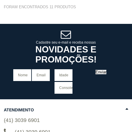
Atacado:
R$
369,90
(Apenas
FORAM ENCONTRADOS
11
PRODUTOS
Revendedor)
6
x
de
R$ 61,65
Cat:
MASCULINO
COMPRAR
Cadastre seu e-mail e receba nossas
NOVIDADES E
PROMOÇÕES!
Enviar
ATENDIMENTO
(41) 3039 6901