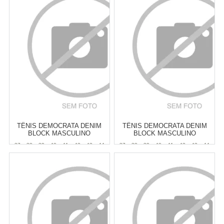
Varejo:
R$
149,90
Varejo:
R$
149,90
Atacado:
R$
124,90
(Apenas
Atacado:
R$
124,90
(Apenas
Revendedor)
Revendedor)
Cat:
MASCULINO
Cat:
MASCULINO
6
x
de
R$ 20,82
6
x
de
R$ 20,82
COMPRAR
COMPRAR
TÊNIS DEMOCRATA DENIM
TÊNIS DEMOCRATA DENIM
BLOCK MASCULINO
BLOCK MASCULINO
37
38
39
40
41
42
43
44
37
38
39
40
41
42
43
44
45
45
Atacado:
R$
299,90
(Apenas
Atacado:
R$
299,90
(Apenas
Revendedor)
Revendedor)
6
x
de
R$ 49,98
6
x
de
R$ 49,98
Cat:
MASCULINO
Cat:
MASCULINO
COMPRAR
COMPRAR