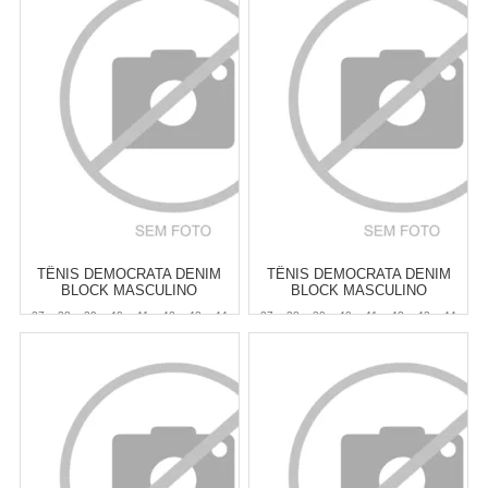
Varejo:
R$
149,90
Varejo:
R$
149,90
Atacado:
R$
124,90
(Apenas
Atacado:
R$
124,90
(Apenas
Revendedor)
Revendedor)
Cat:
MASCULINO
Cat:
MASCULINO
6
x
de
R$ 20,82
6
x
de
R$ 20,82
COMPRAR
COMPRAR
TÊNIS DEMOCRATA DENIM
TÊNIS DEMOCRATA DENIM
BLOCK MASCULINO
BLOCK MASCULINO
37
38
39
40
41
42
43
44
37
38
39
40
41
42
43
44
45
45
Atacado:
R$
299,90
(Apenas
Atacado:
R$
299,90
(Apenas
Revendedor)
Revendedor)
6
x
de
R$ 49,98
6
x
de
R$ 49,98
Cat:
MASCULINO
Cat:
MASCULINO
COMPRAR
COMPRAR