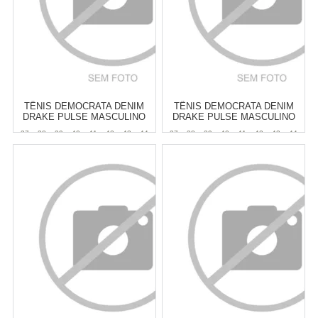
TÊNIS DEMOCRATA DENIM
TÊNIS DEMOCRATA DENIM
DRAKE PULSE MASCULINO
DRAKE PULSE MASCULINO
37
38
39
40
41
42
43
44
37
38
39
40
41
42
43
44
Atacado:
R$
369,90
(Apenas
Atacado:
R$
369,90
(Apenas
Revendedor)
Revendedor)
6
x
de
R$ 61,65
6
x
de
R$ 61,65
Cat:
MASCULINO
Cat:
MASCULINO
COMPRAR
COMPRAR