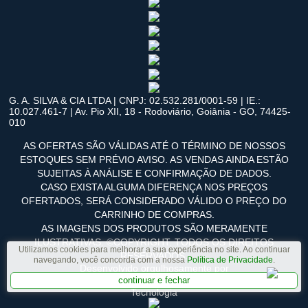
G. A. SILVA & CIA LTDA | CNPJ: 02.532.281/0001-59 | IE.:
10.027.461-7 | Av. Pio XII, 18 - Rodoviário, Goiânia - GO, 74425-
010
AS OFERTAS SÃO VÁLIDAS ATÉ O TÉRMINO DE NOSSOS
ESTOQUES SEM PRÉVIO AVISO. AS VENDAS AINDA ESTÃO
SUJEITAS À ANÁLISE E CONFIRMAÇÃO DE DADOS.
CASO EXISTA ALGUMA DIFERENÇA NOS PREÇOS
OFERTADOS, SERÁ CONSIDERADO VÁLIDO O PREÇO DO
CARRINHO DE COMPRAS.
AS IMAGENS DOS PRODUTOS SÃO MERAMENTE
ILUSTRATIVAS. ©COPYRIGHT. TODOS OS DIREITOS
Utilizamos cookies para melhorar a sua experiência no site. Ao continuar
RESERVADOS.
navegando, você concorda com a nossa
Política de Privacidade
.
Desenvolvido orgulhosamente por
continuar e fechar
Tecnologia