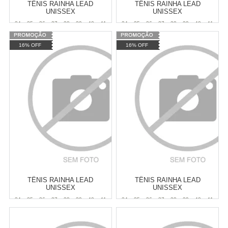
TÊNIS RAINHA LEAD
TÊNIS RAINHA LEAD
UNISSEX
UNISSEX
34
35
36
37
38
39
40
41
34
35
36
37
38
39
40
41
42
43
44
42
43
44
16% OFF
16% OFF
Varejo:
R$
149,90
Varejo:
R$
149,90
Atacado:
R$
124,90
(Apenas
Atacado:
R$
124,90
(Apenas
Revendedor)
Revendedor)
Cat:
MASCULINO
Cat:
MASCULINO
6
x
de
R$ 20,82
6
x
de
R$ 20,82
COMPRAR
COMPRAR
TÊNIS RAINHA LEAD
TÊNIS RAINHA LEAD
UNISSEX
UNISSEX
34
35
36
37
38
39
40
41
34
35
36
37
38
39
40
41
42
43
42
43
44