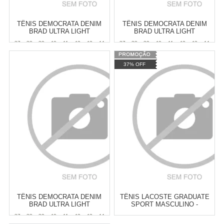
TÊNIS DEMOCRATA DENIM
TÊNIS DEMOCRATA DENIM
BRAD ULTRA LIGHT
BRAD ULTRA LIGHT
MASCULINO
MASCULINO
37
38
39
40
41
42
43
44
37
38
39
40
41
42
43
44
Atacado:
R$
369,90
(Apenas
Atacado:
R$
369,90
(Apenas
37% OFF
Revendedor)
Revendedor)
6
x
de
R$ 61,65
6
x
de
R$ 61,65
Cat:
MASCULINO
Cat:
MASCULINO
COMPRAR
COMPRAR
TÊNIS DEMOCRATA DENIM
TÊNIS LACOSTE GRADUATE
BRAD ULTRA LIGHT
SPORT MASCULINO -
MASCULINO
BRANCO E VERDE
37
38
39
40
41
42
43
44