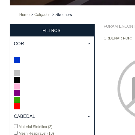
Home
Calçados
Skechers
FORAM ENCON
FILTROS:
ORDENAR POR:
COR
CABEDAL
Material Sintético
(2)
Mesh Respirável
(10)