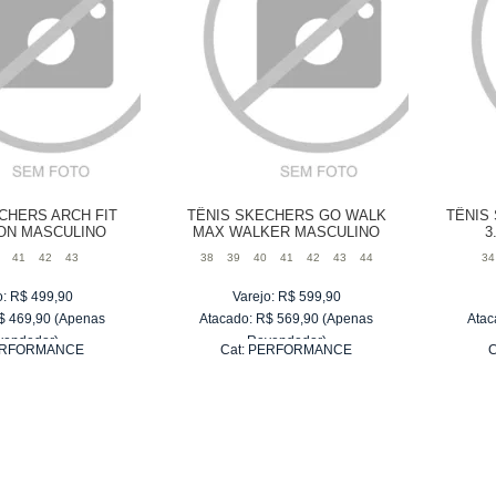
CHERS ARCH FIT
TÊNIS SKECHERS GO WALK
TÊNIS
ON MASCULINO
MAX WALKER MASCULINO
3
41
42
43
38
39
40
41
42
43
44
34
o:
R$
499,90
Varejo:
R$
599,90
$
469,90
(Apenas
Atacado:
R$
569,90
(Apenas
Atac
vendedor)
Revendedor)
RFORMANCE
Cat:
PERFORMANCE
C
e
R$ 78,32
6
x
de
R$ 94,98