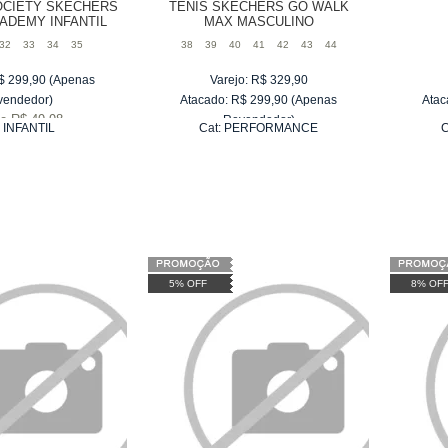
OCIETY SKECHERS
TÊNIS SKECHERS GO WALK
CADEMY INFANTIL
MAX MASCULINO
32
33
34
35
38
39
40
41
42
43
44
$
299,90
(Apenas
Varejo:
R$
329,90
vendedor)
Atacado:
R$
299,90
(Apenas
Atac
e
R$ 49,98
Revendedor)
:
INFANTIL
Cat:
PERFORMANCE
C
6
x
de
R$ 49,98
5% OFF
8% OF