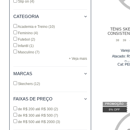
Slip on
(4)
CATEGORIA
Academia e Treino
(10)
TÊNIS SK
Feminino
(4)
CONSISTEN
Futebol
(2)
38
39
Infantil
(1)
Varej
Masculino
(7)
Atacado:
R
+ Veja mais
Re
Cat:
PE
6
x
d
MARCAS
Skechers
(12)
FAIXAS DE PREÇO
de R$ 200 até R$ 300
(2)
6% OFF
de R$ 300 até R$ 500
(7)
de R$ 500 até R$ 2000
(3)