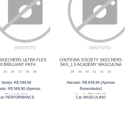
 SKECHERS ULTRA FLEX
CHUTEIRA SOCIETY SKECHERS
.0 BRILLIANT PATH
SKX_1.5 ACADEMY MASCULINA
35
36
37
38
39
38
39
40
41
42
43
Varejo:
R$
599,90
Atacado:
R$
649,90
(Apenas
ado:
R$
569,90
(Apenas
Revendedor)
6
x
de
R$ 108,32
Revendedor)
at:
PERFORMANCE
Cat:
MASCULINO
6
x
de
R$ 94,98