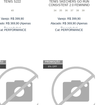
TÊNIS S222
TÊNIS SKECHERS GO RUN
CONSISTENT 2.0 FEMININO
40
34
35
36
37
38
39
Varejo:
R$
399,90
Varejo:
R$
399,90
ado:
R$
369,90
(Apenas
Atacado:
R$
369,90
(Apenas
Revendedor)
Revendedor)
at:
PERFORMANCE
Cat:
PERFORMANCE
6
x
de
R$ 61,65
6
x
de
R$ 61,65
F
6% OFF