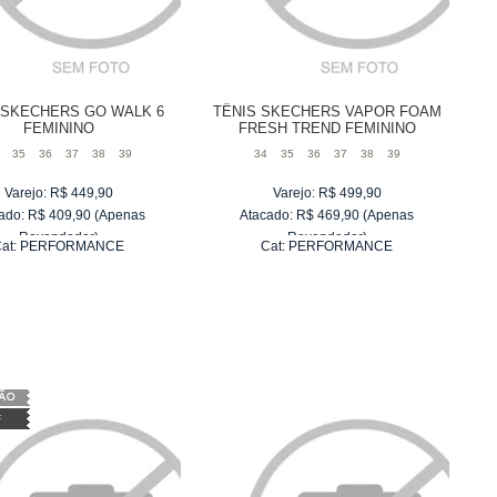
 SKECHERS GO WALK 6
TÊNIS SKECHERS VAPOR FOAM
FEMININO
FRESH TREND FEMININO
35
36
37
38
39
34
35
36
37
38
39
Varejo:
R$
449,90
Varejo:
R$
499,90
ado:
R$
409,90
(Apenas
Atacado:
R$
469,90
(Apenas
Revendedor)
Revendedor)
at:
PERFORMANCE
Cat:
PERFORMANCE
6
x
de
R$ 68,32
6
x
de
R$ 78,32
F