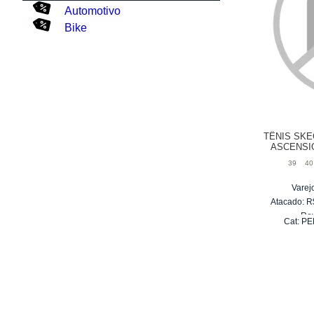
Automotivo
Bike
TÊNIS SKE
ASCENSI
39
40
Varej
Atacado:
R
Re
Cat:
PE
6
x
d