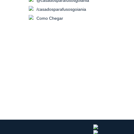
@casadosparafusosgoiania
/casadosparafusosgoiania
Como Chegar