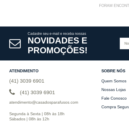
FORAM ENCON
Cadastre seu e-mail e receba nossas
NOVIDADES E
PROMOÇÕES!
ATENDIMENTO
SOBRE NÓS
(41) 3039 6901
Quem Somos
Nossas Lojas
(41) 3039 6901
Fale Conosco
atendimento@casadosparafusos.com
Compra Segur
Segunda à Sexta | 08h às 18h
Sábados | 08h às 12h