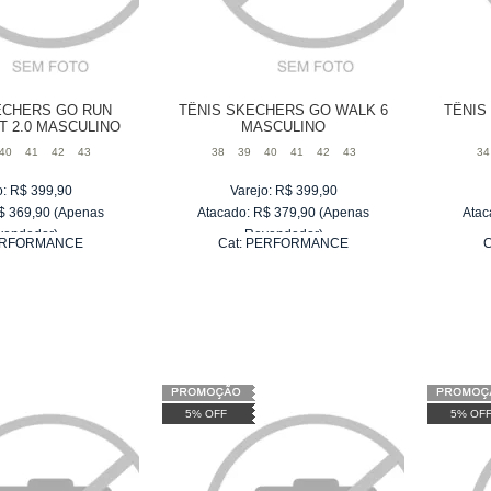
ECHERS GO RUN
TÊNIS SKECHERS GO WALK 6
TÊNIS
T 2.0 MASCULINO
MASCULINO
40
41
42
43
38
39
40
41
42
43
34
o:
R$
399,90
Varejo:
R$
399,90
$
369,90
(Apenas
Atacado:
R$
379,90
(Apenas
Atac
vendedor)
Revendedor)
RFORMANCE
Cat:
PERFORMANCE
C
e
R$ 61,65
6
x
de
R$ 63,32
5% OFF
5% OF