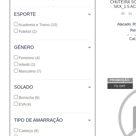
CHUTEIRA S
SKX_1.5 A
ESPORTE
30
31
Atacado:
R
Academia e Treino
(10)
Re
Futebol
(2)
6
x
d
Cat
GÊNERO
Feminino
(4)
Infantil
(1)
Masculino
(7)
SOLADO
7% OFF
Borracha
(8)
EVA
(4)
TIPO DE AMARRAÇÃO
Cadarço
(8)