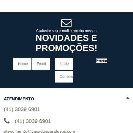
6
x
de
R$ 63,32
6
x
de
R$ 63,32
Cat:
MASCULINO
Cat:
MASCULINO
COMPRAR
COMPRAR
Cadastre seu e-mail e receba nossas
NOVIDADES E
PROMOÇÕES!
Enviar
ATENDIMENTO
(41) 3039 6901
(41) 3039 6901
atendimento@casadosparafusos.com