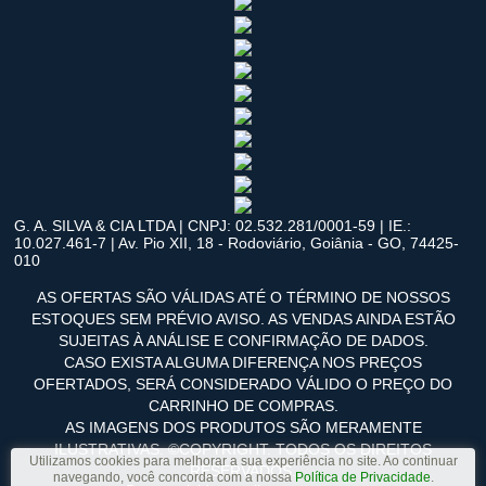
G. A. SILVA & CIA LTDA | CNPJ: 02.532.281/0001-59 | IE.:
10.027.461-7 | Av. Pio XII, 18 - Rodoviário, Goiânia - GO, 74425-
010
AS OFERTAS SÃO VÁLIDAS ATÉ O TÉRMINO DE NOSSOS
ESTOQUES SEM PRÉVIO AVISO. AS VENDAS AINDA ESTÃO
SUJEITAS À ANÁLISE E CONFIRMAÇÃO DE DADOS.
CASO EXISTA ALGUMA DIFERENÇA NOS PREÇOS
OFERTADOS, SERÁ CONSIDERADO VÁLIDO O PREÇO DO
CARRINHO DE COMPRAS.
AS IMAGENS DOS PRODUTOS SÃO MERAMENTE
ILUSTRATIVAS. ©COPYRIGHT. TODOS OS DIREITOS
Utilizamos cookies para melhorar a sua experiência no site. Ao continuar
RESERVADOS.
navegando, você concorda com a nossa
Política de Privacidade
.