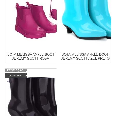
BOTA MELISSA ANKLE BOOT
BOTA MELISSA ANKLE BOOT
JEREMY SCOTT ROSA
JEREMY SCOTT AZUL PRETO
PRETO 31916
31916
Atacado:
R$
10,00
(Apenas
Varejo:
R$
4.050,70
37% OFF
Revendedor)
Atacado:
R$
2.550,90
(Apenas
2
x
de
R$ 5,00
Revendedor)
Cat:
MELISSA
Cat:
MELISSA
10
x
de
R$ 255,09
COMPRAR
COMPRAR