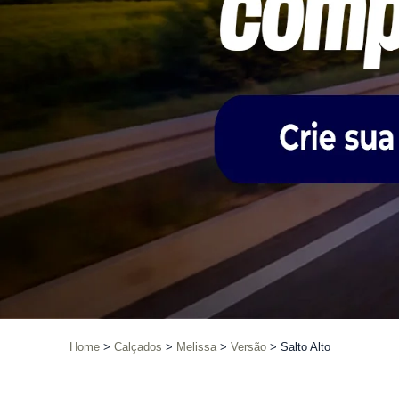
Home
Calçados
Melissa
Versão
Salto Alto