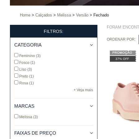
Home
Calçados
Melissa
Versão
Fechado
FORAM ENCON
FILTROS:
ORDENAR POR:
CATEGORIA
Feminino
(3)
37% OFF
Fosco
(1)
Liso
(3)
Preto
(1)
Rosa
(1)
+ Veja mais
MARCAS
Melissa
(3)
FAIXAS DE PREÇO