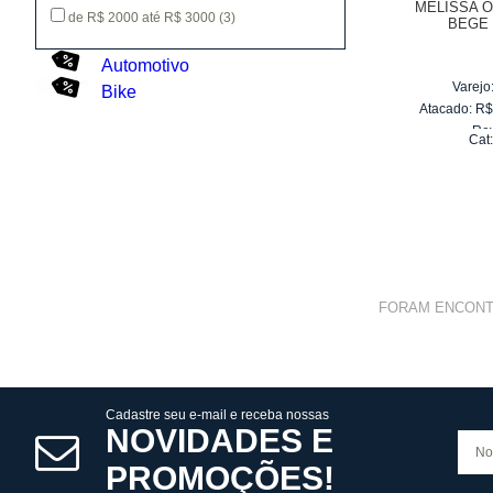
MELISSA 
de R$ 2000 até R$ 3000
(3)
BEGE 
Automotivo
Varejo
Bike
Atacado:
R
Re
Cat
10
x
d
FORAM ENCON
Cadastre seu e-mail e receba nossas
NOVIDADES E
PROMOÇÕES!