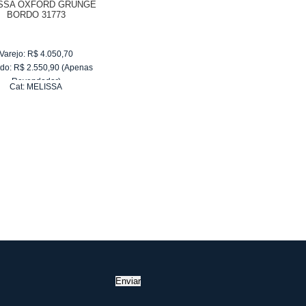
SSA OXFORD GRUNGE
BORDO 31773
Varejo:
R$
4.050,70
do:
R$
2.550,90
(Apenas
Revendedor)
Cat:
MELISSA
10
x
de
R$ 255,09
Enviar