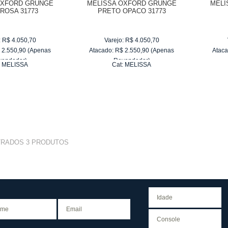
OXFORD GRUNGE
MELISSA OXFORD GRUNGE
MELI
ROSA 31773
PRETO OPACO 31773
:
R$
4.050,70
Varejo:
R$
4.050,70
$
2.550,90
(Apenas
Atacado:
R$
2.550,90
(Apenas
Ataca
vendedor)
Revendedor)
:
MELISSA
Cat:
MELISSA
e
R$ 255,09
10
x
de
R$ 255,09
TRADOS
3
PRODUTOS