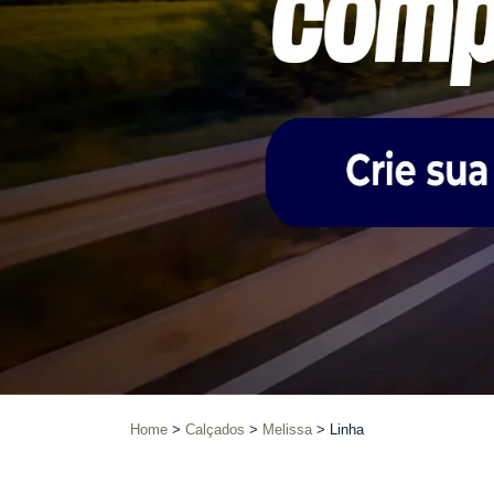
Home
Calçados
Melissa
Linha