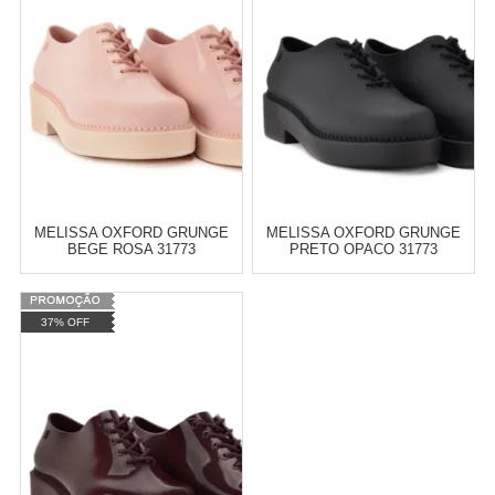
MELISSA OXFORD GRUNGE
MELISSA OXFORD GRUNGE
BEGE ROSA 31773
PRETO OPACO 31773
Varejo:
R$
4.050,70
Varejo:
R$
4.050,70
37% OFF
Atacado:
R$
2.550,90
(Apenas
Atacado:
R$
2.550,90
(Apenas
Revendedor)
Revendedor)
Cat:
MELISSA
Cat:
MELISSA
10
x
de
R$ 255,09
10
x
de
R$ 255,09
COMPRAR
COMPRAR