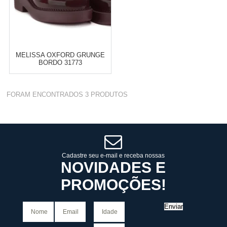
MELISSA OXFORD GRUNGE
BORDO 31773
Varejo:
R$
4.050,70
FORAM ENCONTRADOS
3
PRODUTOS
Atacado:
R$
2.550,90
(Apenas
Revendedor)
Cat:
MELISSA
10
x
de
R$ 255,09
COMPRAR
Cadastre seu e-mail e receba nossas
NOVIDADES E
PROMOÇÕES!
Enviar