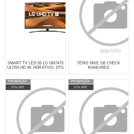
SMART TV LED 55 LG UM7470
TÊNIS NIKE SB CHECK
ULTRA HD 4K HDR ATIVO, DTS
KHAKI/RED
VIRTUAL
Varejo:
R$
2.600,00
Varejo:
R$
4.050,70
37% OFF
37% OFF
Atacado:
R$
2.500,00
(Apenas
Atacado:
R$
2.550,90
(Apenas
Revendedor)
Revendedor)
Cat:
BUSENITZ
Cat:
TÊNIS
10
x
de
R$ 250,00
10
x
de
R$ 255,09
COMPRAR
COMPRAR