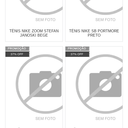
TÊNIS NIKE ZOOM STEFAN
TÊNIS NIKE SB PORTMORE
JANOSKI BEGE
PRETO
Varejo:
R$
4.050,70
Varejo:
R$
4.050,70
37% OFF
37% OFF
Atacado:
R$
2.550,90
(Apenas
Atacado:
R$
2.550,90
(Apenas
Revendedor)
Revendedor)
Cat:
TÊNIS
Cat:
TÊNIS
10
x
de
R$ 255,09
10
x
de
R$ 255,09
COMPRAR
COMPRAR