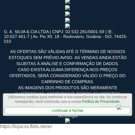
G. A. SILVA & CIA LTDA | CNPJ: 02.532.281/0001-59 | IE.:
10.027.461-7 | Av. Pio XII, 18 - Rodoviário, Goiânia - GO, 74425-
010
AS OFERTAS SÃO VÁLIDAS ATÉ O TÉRMINO DE NOSSOS
ESTOQUES SEM PRÉVIO AVISO. AS VENDAS AINDA ESTÃO
SUJEITAS À ANÁLISE E CONFIRMAÇÃO DE DADOS.
CASO EXISTA ALGUMA DIFERENÇA NOS PREÇOS
OFERTADOS, SERÁ CONSIDERADO VÁLIDO O PREÇO DO
CARRINHO DE COMPRAS.
AS IMAGENS DOS PRODUTOS SÃO MERAMENTE
ILUSTRATIVAS. ©COPYRIGHT. TODOS OS DIREITOS
Utilizamos cookies para melhorar a sua experiência no site. Ao continuar
RESERVADOS.
navegando, você concorda com a nossa
Política de Privacidade
.
Desenvolvido orgulhosamente por
continuar e fechar
Tecnologia
https://lojacss.fbits.store/