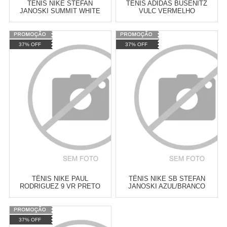
TÊNIS NIKE STEFAN
TÊNIS ADIDAS BUSENITZ
JANOSKI SUMMIT WHITE
VULC VERMELHO
Varejo:
R$
4.050,70
Varejo:
R$
4.050,70
37% OFF
37% OFF
Atacado:
R$
2.550,90
(Apenas
Atacado:
R$
2.550,90
(Apenas
Revendedor)
Revendedor)
Cat:
TÊNIS
Cat:
TÊNIS
10
x
de
R$ 255,09
10
x
de
R$ 255,09
COMPRAR
COMPRAR
TÊNIS NIKE PAUL
TÊNIS NIKE SB STEFAN
RODRIGUEZ 9 VR PRETO
JANOSKI AZUL/BRANCO
Varejo:
R$
4.050,70
Varejo:
R$
4.050,70
37% OFF
Atacado:
R$
2.550,90
(Apenas
Atacado:
R$
2.550,90
(Apenas