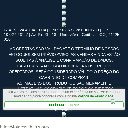
G. A. SILVA & CIA LTDA | CNPJ: 02.532.281/0001-59 | IE.:
10.027.461-7 | Av. Pio XII, 18 - Rodoviário, Goiânia - GO, 74425-
010
AS OFERTAS SÃO VÁLIDAS ATÉ O TÉRMINO DE NOSSOS
ESTOQUES SEM PRÉVIO AVISO. AS VENDAS AINDA ESTÃO
SUJEITAS À ANÁLISE E CONFIRMAÇÃO DE DADOS.
CASO EXISTA ALGUMA DIFERENÇA NOS PREÇOS
OFERTADOS, SERÁ CONSIDERADO VÁLIDO O PREÇO DO
CARRINHO DE COMPRAS.
AS IMAGENS DOS PRODUTOS SÃO MERAMENTE
ILUSTRATIVAS. ©COPYRIGHT. TODOS OS DIREITOS
Utilizamos cookies para melhorar a sua experiência no site. Ao continuar
RESERVADOS.
navegando, você concorda com a nossa
Política de Privacidade
.
Desenvolvido orgulhosamente por
continuar e fechar
Tecnologia
https://lojacss.fbits.store/