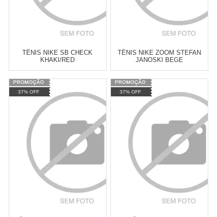
TÊNIS NIKE SB CHECK
TÊNIS NIKE ZOOM STEFAN
KHAKI/RED
JANOSKI BEGE
Varejo:
R$
4.050,70
Varejo:
R$
4.050,70
37% OFF
37% OFF
Atacado:
R$
2.550,90
(Apenas
Atacado:
R$
2.550,90
(Apenas
Revendedor)
Revendedor)
Cat:
TÊNIS
Cat:
TÊNIS
10
x
de
R$ 255,09
10
x
de
R$ 255,09
COMPRAR
COMPRAR