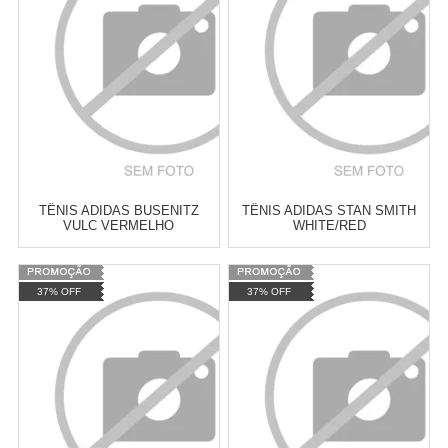
TÊNIS ADIDAS BUSENITZ
TÊNIS ADIDAS STAN SMITH
VULC VERMELHO
WHITE/RED
Varejo:
R$
4.050,70
Varejo:
R$
4.050,70
37% OFF
37% OFF
Atacado:
R$
2.550,90
(Apenas
Atacado:
R$
2.550,90
(Apenas
Revendedor)
Revendedor)
Cat:
TÊNIS
Cat:
CANO BAIXO
10
x
de
R$ 255,09
10
x
de
R$ 255,09
COMPRAR
COMPRAR