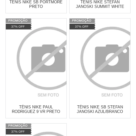
TÊNIS NIKE SB PORTMORE
TÊNIS NIKE STEFAN
PRETO
JANOSKI SUMMIT WHITE
Varejo:
R$
4.050,70
Varejo:
R$
4.050,70
37% OFF
37% OFF
Atacado:
R$
2.550,90
(Apenas
Atacado:
R$
2.550,90
(Apenas
Revendedor)
Revendedor)
Cat:
TÊNIS
Cat:
TÊNIS
10
x
de
R$ 255,09
10
x
de
R$ 255,09
COMPRAR
COMPRAR
TÊNIS NIKE PAUL
TÊNIS NIKE SB STEFAN
RODRIGUEZ 9 VR PRETO
JANOSKI AZUL/BRANCO
Varejo:
R$
4.050,70
Varejo:
R$
4.050,70
37% OFF
Atacado:
R$
2.550,90
(Apenas
Atacado:
R$
2.550,90
(Apenas