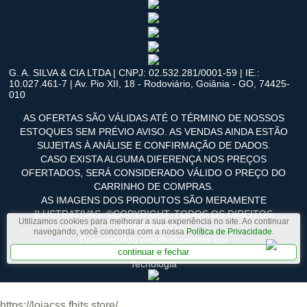
G. A. SILVA & CIA LTDA | CNPJ: 02.532.281/0001-59 | IE.:
10.027.461-7 | Av. Pio XII, 18 - Rodoviário, Goiânia - GO, 74425-
010
AS OFERTAS SÃO VÁLIDAS ATÉ O TÉRMINO DE NOSSOS
ESTOQUES SEM PRÉVIO AVISO. AS VENDAS AINDA ESTÃO
SUJEITAS À ANÁLISE E CONFIRMAÇÃO DE DADOS.
CASO EXISTA ALGUMA DIFERENÇA NOS PREÇOS
OFERTADOS, SERÁ CONSIDERADO VÁLIDO O PREÇO DO
CARRINHO DE COMPRAS.
AS IMAGENS DOS PRODUTOS SÃO MERAMENTE
ILUSTRATIVAS. ©COPYRIGHT. TODOS OS DIREITOS
Utilizamos cookies para melhorar a sua experiência no site. Ao continuar
RESERVADOS.
navegando, você concorda com a nossa
Política de Privacidade
.
Desenvolvido orgulhosamente por
continuar e fechar
Tecnologia
https://lojacss.fbits.store/