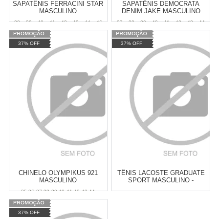
SAPATÊNIS FERRACINI STAR
SAPATÊNIS DEMOCRATA
MASCULINO
DENIM JAKE MASCULINO
38
39
40
41
42
43
44
46
37
38
39
40
41
42
43
44
47
Atacado:
R$
299,90
(Apenas
37% OFF
37% OFF
Revendedor)
Varejo:
R$
329,90
6
x
de
R$ 49,98
Atacado:
R$
299,90
(Apenas
Cat:
MASCULINO
Revendedor)
Cat:
MASCULINO
6
x
de
R$ 49,98
COMPRAR
COMPRAR
CHINELO OLYMPIKUS 921
TÊNIS LACOSTE GRADUATE
MASCULINO
SPORT MASCULINO -
BRANCO E VERDE
35-36
37-38
39-40
41-42
43-44
Varejo:
R$
4.050,70
Varejo:
R$
4.050,70
37% OFF
Atacado:
R$
2.550,90
(Apenas
Atacado:
R$
2.550,90
(Apenas