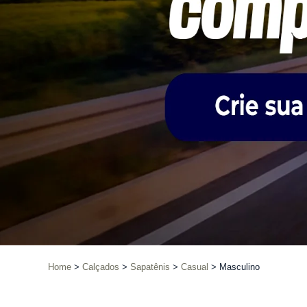
Home
Calçados
Sapatênis
Casual
Masculino