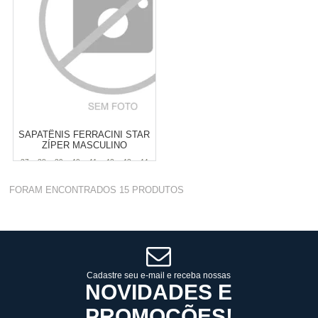
COMPRAR
COMPRAR
SAPATÊNIS FERRACINI STAR
ZÍPER MASCULINO
37
38
39
40
41
42
43
44
45
46
47
FORAM ENCONTRADOS
15
PRODUTOS
Varejo:
R$
349,90
Atacado:
R$
309,90
(Apenas
Revendedor)
Cat:
MASCULINO
6
x
de
R$ 51,65
COMPRAR
Cadastre seu e-mail e receba nossas
NOVIDADES E
PROMOÇÕES!