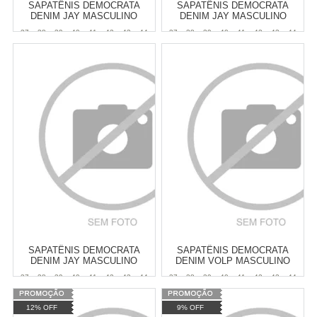
SAPATÊNIS DEMOCRATA
SAPATÊNIS DEMOCRATA
DENIM JAY MASCULINO
DENIM JAY MASCULINO
37
38
39
40
41
42
43
44
37
38
39
40
41
42
43
44
Atacado:
R$
259,90
(Apenas
Atacado:
R$
259,90
(Apenas
Revendedor)
Revendedor)
6
x
de
R$ 43,32
6
x
de
R$ 43,32
Cat:
MASCULINO
Cat:
MASCULINO
COMPRAR
COMPRAR
SAPATÊNIS DEMOCRATA
SAPATÊNIS DEMOCRATA
DENIM JAY MASCULINO
DENIM VOLP MASCULINO
37
38
39
40
41
42
43
44
37
38
39
40
41
42
43
44
Atacado:
R$
259,90
(Apenas
Atacado:
R$
269,90
(Apenas
12% OFF
9% OFF
Revendedor)
Revendedor)