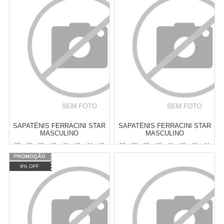
6
x
de
R$ 43,32
6
x
de
R$ 44,98
Cat:
MASCULINO
Cat:
MASCULINO
COMPRAR
COMPRAR
SAPATÊNIS FERRACINI STAR
SAPATÊNIS FERRACINI STAR
MASCULINO
MASCULINO
37
38
39
40
41
43
44
45
37
38
39
40
41
42
43
44
46
47
45
46
47
9% OFF
Varejo:
R$
329,90
Varejo:
R$
329,90
Atacado:
R$
289,90
(Apenas
Atacado:
R$
299,90
(Apenas
Revendedor)
Revendedor)
Cat:
MASCULINO
Cat:
MASCULINO
6
x
de
R$ 48,32
6
x
de
R$ 49,98
COMPRAR
COMPRAR