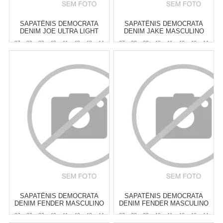
SAPATÊNIS DEMOCRATA
SAPATÊNIS DEMOCRATA
DENIM JOE ULTRA LIGHT
DENIM JAKE MASCULINO
MASCULINO
37
38
39
40
41
42
43
44
37
38
39
40
41
42
43
44
Atacado:
R$
299,90
(Apenas
Atacado:
R$
299,90
(Apenas
Revendedor)
Revendedor)
6
x
de
R$ 49,98
6
x
de
R$ 49,98
Cat:
MASCULINO
Cat:
MASCULINO
COMPRAR
COMPRAR
SAPATÊNIS DEMOCRATA
SAPATÊNIS DEMOCRATA
DENIM FENDER MASCULINO
DENIM FENDER MASCULINO
37
38
39
40
41
42
43
44
37
38
39
40
41
42
43
44