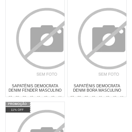
Atacado:
R$
299,90
(Apenas
Atacado:
R$
299,90
(Apenas
Revendedor)
Revendedor)
6
x
de
R$ 49,98
6
x
de
R$ 49,98
Cat:
MASCULINO
Cat:
MASCULINO
COMPRAR
COMPRAR
SAPATÊNIS DEMOCRATA
SAPATÊNIS DEMOCRATA
DENIM FENDER MASCULINO
DENIM BORA MASCULINO
37
38
39
40
41
42
43
44
37
38
39
40
41
42
43
44
Atacado:
R$
299,90
(Apenas
Atacado:
R$
299,90
(Apenas
11% OFF
Revendedor)
Revendedor)
6
x
de
R$ 49,98
6
x
de
R$ 49,98
Cat:
MASCULINO
Cat:
MASCULINO