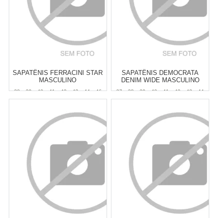
SAPATÊNIS FERRACINI STAR
SAPATÊNIS DEMOCRATA
MASCULINO
DENIM WIDE MASCULINO
38
39
40
41
42
43
44
46
37
38
39
40
41
42
43
44
47
Atacado:
R$
299,90
(Apenas
Revendedor)
Varejo:
R$
329,90
6
x
de
R$ 49,98
Atacado:
R$
299,90
(Apenas
Cat:
MASCULINO
Revendedor)
Cat:
MASCULINO
6
x
de
R$ 49,98
COMPRAR
COMPRAR