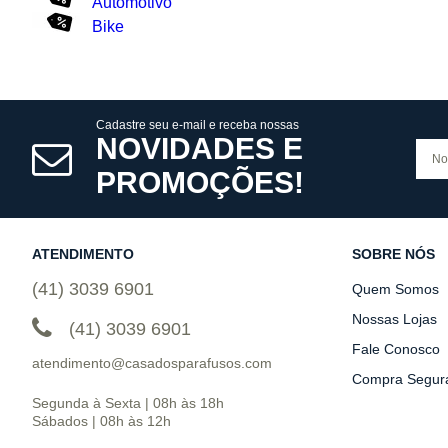
Automotivo
Bike
Cadastre seu e-mail e receba nossas
NOVIDADES E
PROMOÇÕES!
ATENDIMENTO
SOBRE NÓS
(41) 3039 6901
Quem Somos
Nossas Lojas
(41) 3039 6901
Fale Conosco
atendimento@casadosparafusos.com
Compra Segur
Segunda à Sexta | 08h às 18h
Sábados | 08h às 12h