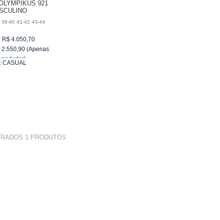
OLYMPIKUS 921
SCULINO
39-40
41-42
43-44
:
R$
4.050,70
$
2.550,90
(Apenas
vendedor)
:
CASUAL
e
R$ 255,09
TRADOS
1
PRODUTOS