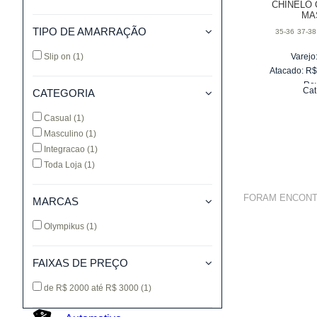
CHINELO 
MA
TIPO DE AMARRAÇÃO
35-36
37-38
Slip on
(1)
Varejo
Atacado:
R
Re
Cat
CATEGORIA
10
x
d
Casual
(1)
Masculino
(1)
Integracao
(1)
Toda Loja
(1)
FORAM ENCON
MARCAS
Olympikus
(1)
FAIXAS DE PREÇO
de R$ 2000 até R$ 3000
(1)