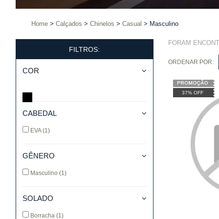
Home
Calçados
Chinelos
Casual
Masculino
FORAM ENCON
FILTROS:
ORDENAR POR:
COR
37% OFF
CABEDAL
EVA
(1)
GÊNERO
Masculino
(1)
SOLADO
Borracha
(1)