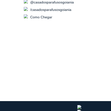
@casadosparafusosgoiania
/casadosparafusosgoiania
Como Chegar