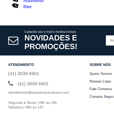
Automotivo
Bike
Cadastre seu e-mail e receba nossas
NOVIDADES E
PROMOÇÕES!
ATENDIMENTO
SOBRE NÓS
(41) 3039 6901
Quem Somos
Nossas Lojas
(41) 3039 6901
Fale Conosco
atendimento@casadosparafusos.com
Compra Segur
Segunda à Sexta | 08h às 18h
Sábados | 08h às 12h