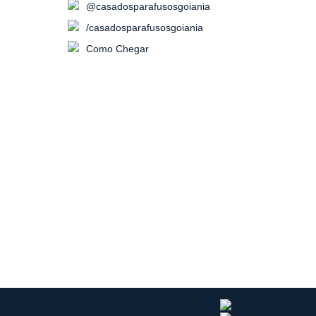
@casadosparafusosgoiania
/casadosparafusosgoiania
Como Chegar