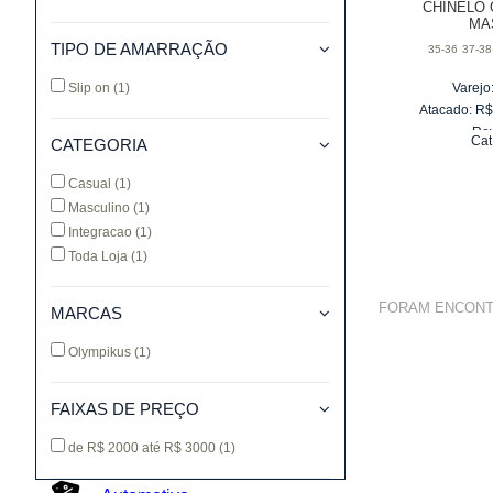
CHINELO 
MA
TIPO DE AMARRAÇÃO
35-36
37-38
Slip on
(1)
Varejo
Atacado:
R
Re
Cat
CATEGORIA
10
x
d
Casual
(1)
Masculino
(1)
Integracao
(1)
Toda Loja
(1)
FORAM ENCON
MARCAS
Olympikus
(1)
FAIXAS DE PREÇO
de R$ 2000 até R$ 3000
(1)