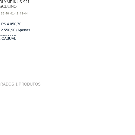
OLYMPIKUS 921
SCULINO
39-40
41-42
43-44
:
R$
4.050,70
$
2.550,90
(Apenas
vendedor)
:
CASUAL
e
R$ 255,09
TRADOS
1
PRODUTOS