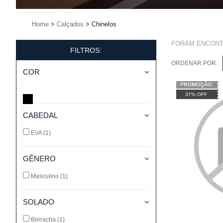
Home
Calçados
Chinelos
FORAM ENCON
FILTROS:
ORDENAR POR:
COR
37% OFF
CABEDAL
EVA
(1)
GÊNERO
Masculino
(1)
SOLADO
Borracha
(1)