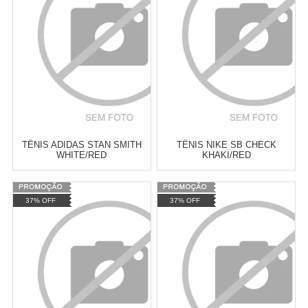
TÊNIS ADIDAS STAN SMITH
TÊNIS NIKE SB CHECK
WHITE/RED
KHAKI/RED
Varejo:
R$
4.050,70
Varejo:
R$
4.050,70
37% OFF
37% OFF
Atacado:
R$
2.550,90
(Apenas
Atacado:
R$
2.550,90
(Apenas
Revendedor)
Revendedor)
Cat:
CANO BAIXO
Cat:
TÊNIS
10
x
de
R$ 255,09
10
x
de
R$ 255,09
COMPRAR
COMPRAR