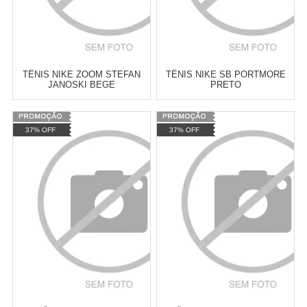
TÊNIS NIKE ZOOM STEFAN
TÊNIS NIKE SB PORTMORE
JANOSKI BEGE
PRETO
Varejo:
R$
4.050,70
Varejo:
R$
4.050,70
37% OFF
37% OFF
Atacado:
R$
2.550,90
(Apenas
Atacado:
R$
2.550,90
(Apenas
Revendedor)
Revendedor)
Cat:
TÊNIS
Cat:
TÊNIS
10
x
de
R$ 255,09
10
x
de
R$ 255,09
COMPRAR
COMPRAR