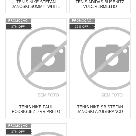
TÊNIS NIKE STEFAN
TÊNIS ADIDAS BUSENITZ
JANOSKI SUMMIT WHITE
VULC VERMELHO
Varejo:
R$
4.050,70
Varejo:
R$
4.050,70
37% OFF
37% OFF
Atacado:
R$
2.550,90
(Apenas
Atacado:
R$
2.550,90
(Apenas
Revendedor)
Revendedor)
Cat:
TÊNIS
Cat:
TÊNIS
10
x
de
R$ 255,09
10
x
de
R$ 255,09
COMPRAR
COMPRAR
TÊNIS NIKE PAUL
TÊNIS NIKE SB STEFAN
RODRIGUEZ 9 VR PRETO
JANOSKI AZUL/BRANCO
Varejo:
R$
4.050,70
Varejo:
R$
4.050,70
37% OFF
Atacado:
R$
2.550,90
(Apenas
Atacado:
R$
2.550,90
(Apenas