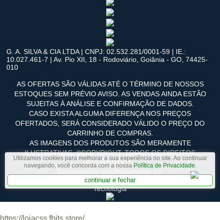
G. A. SILVA & CIA LTDA | CNPJ: 02.532.281/0001-59 | IE.:
10.027.461-7 | Av. Pio XII, 18 - Rodoviário, Goiânia - GO, 74425-
010
AS OFERTAS SÃO VÁLIDAS ATÉ O TÉRMINO DE NOSSOS
ESTOQUES SEM PRÉVIO AVISO. AS VENDAS AINDA ESTÃO
SUJEITAS À ANÁLISE E CONFIRMAÇÃO DE DADOS.
CASO EXISTA ALGUMA DIFERENÇA NOS PREÇOS
OFERTADOS, SERÁ CONSIDERADO VÁLIDO O PREÇO DO
CARRINHO DE COMPRAS.
AS IMAGENS DOS PRODUTOS SÃO MERAMENTE
ILUSTRATIVAS. ©COPYRIGHT. TODOS OS DIREITOS
Utilizamos cookies para melhorar a sua experiência no site. Ao continuar
RESERVADOS.
navegando, você concorda com a nossa
Política de Privacidade
.
Desenvolvido orgulhosamente por
continuar e fechar
Tecnologia
https://lojacss.fbits.store/