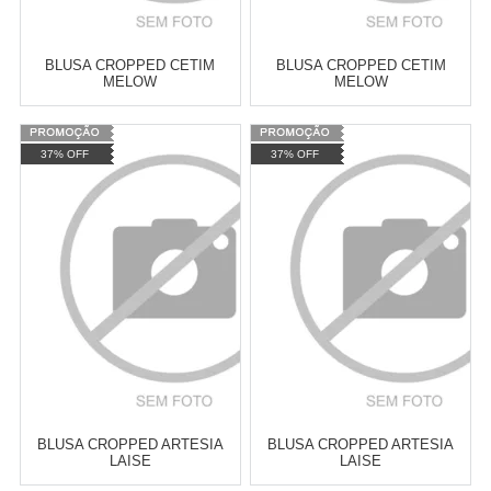
BLUSA CROPPED CETIM
BLUSA CROPPED CETIM
MELOW
MELOW
Varejo:
R$
4.050,70
Varejo:
R$
4.050,70
37% OFF
37% OFF
Atacado:
R$
2.550,90
(Apenas
Atacado:
R$
2.550,90
(Apenas
Revendedor)
Revendedor)
Cat:
CROPPED
Cat:
CROPPED
10
x
de
R$ 255,09
10
x
de
R$ 255,09
COMPRAR
COMPRAR
BLUSA CROPPED ARTESIA
BLUSA CROPPED ARTESIA
LAISE
LAISE